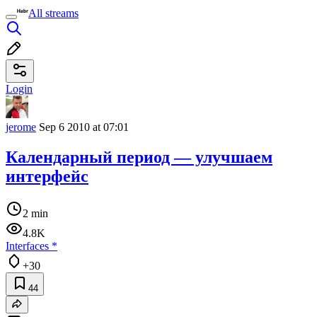
All streams
Login
jerome
Sep 6 2010 at 07:01
Календарный период — улучшаем
интерфейс
2 min
4.8K
Interfaces
*
+30
44