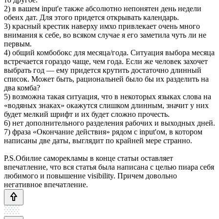
2) в вашем input'e также абсолютно непонятен день недели
обеих дат. Для этого придется открывать календарь.
3) красный крестик наверху имхо привлекает очень много
внимания к себе, во всяком случае я его заметила чуть ли не
первым.
4) общий комбобокс для месяца/года. Ситуация выбора месяца
встречается гораздо чаще, чем года. Если же человек захочет
выбрать год — ему придется крутить достаточно длинный
список. Может быть, рациональней было бы их разделить на
два комба?
5) возможна такая ситуация, что в некоторых языках слова на
«водяных знаках» окажутся слишком длинным, значит у них
будет мелкий шрифт и их будет сложно прочесть.
6) нет дополнительного разделения рабочих и выходных дней.
7) фраза «Окончание действия» рядом с input'ом, в котором
написаны две даты, выглядит по крайней мере странно.
P.S.Обилие саморекламы в конце статьи оставляет
впечатление, что вся статья была написана с целью пиара себя
любимого и повышение visibility. Причем довольно
негативное впечатление.