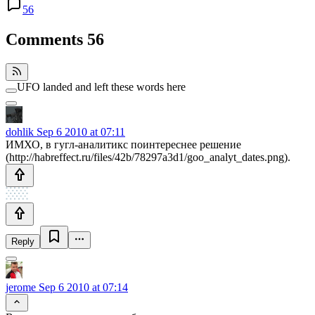
56
Comments
56
UFO landed and left these words here
dohlik
Sep 6 2010 at 07:11
ИМХО, в гугл-аналитикс поинтереснее решение
(http://habreffect.ru/files/42b/78297a3d1/goo_analyt_dates.png).
Reply
jerome
Sep 6 2010 at 07:14