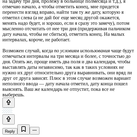
на задачу три дня, пролежу в больнице полмесяца и т.д.), я
отмечаю начало, а чтобы отметить конец, мне придется
перенести взгляд вправо, найти там ту же дату, которую я
отметил слева (а не дай бог еще месяц другой окажется,
менять надо будет, и хорошо, если я сразу это замечу), потом
мысленно отсчитать от нее три дня (придерживая пальчиком
дату начала, чтобы не сбиться), отметить конец. На малых
интервалах, короче, не работает.
Возможен случай, когда
по условиям использования
чаще будут
отмечаться интервалы на три месяца и более, с точностью до
дня. Опять же, проще иметь два поля и два календаря, чтобы
выставлять даты независимо, так как в таких условиях не
нужно их друг относительно друга выравнивать, они вряд ли
друг от друга зависят. Плюс в этом случае возможен вариант
неполного ввода — дату начала отметил, дату конца пошел
выяснять. Ваш же календарь не отпустит, пока все не
выберешь.
Reply