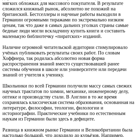
мягких обложках для массового покупателя. В результате
сложился книжный рынок, абсолютно не похожий на
британский. Бестселлеры и научные работы выходили в
Германии огромными тиражами по экстремально низким
ценам, так что даже в самых дальних уголках страны самые
бедные люди могли вскладчину купить книги и составить
маленькую библиотечку «пиратских» изданий.
Наличие огромной читательской аудитории стимулировало
учёных публиковать результаты своих работ. По словам
Хоффнера, так родилась абсолютно новая форма
распространения знаний вместо существовавшей ранее
системы обучения в школе или университете или передачи
знаний от учителя к ученику.
Школьники по всей Германии получили массу самых свежих
научных трактатов по химии, механике, инженерному делу,
оптике и производству стали. В Англии в то же время
сохранялась классическая система образования, основанная на
литературе, философии, теологии, филологии и
историографии. Практические учебники по естественным
наукам из Германии были здесь в дефиците.
Разница в книжном рынке Германии и Великобритании была
настолько большой, что доходило до курьёзов. Например,