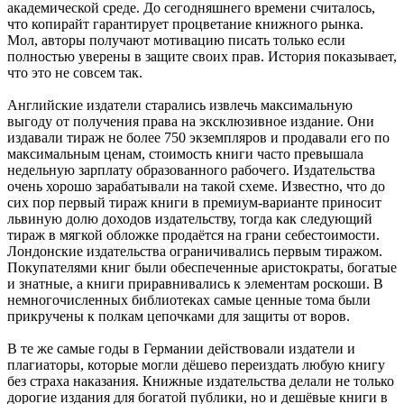
академической среде. До сегодняшнего времени считалось,
что копирайт гарантирует процветание книжного рынка.
Мол, авторы получают мотивацию писать только если
полностью уверены в защите своих прав. История показывает,
что это не совсем так.
Английские издатели старались извлечь максимальную
выгоду от получения права на эксклюзивное издание. Они
издавали тираж не более 750 экземпляров и продавали его по
максимальным ценам, стоимость книги часто превышала
недельную зарплату образованного рабочего. Издательства
очень хорошо зарабатывали на такой схеме. Известно, что до
сих пор первый тираж книги в премиум-варианте приносит
львиную долю доходов издательству, тогда как следующий
тираж в мягкой обложке продаётся на грани себестоимости.
Лондонские издательства ограничивались первым тиражом.
Покупателями книг были обеспеченные аристократы, богатые
и знатные, а книги приравнивались к элементам роскоши. В
немногочисленных библиотеках самые ценные тома были
прикручены к полкам цепочками для защиты от воров.
В те же самые годы в Германии действовали издатели и
плагиаторы, которые могли дёшево переиздать любую книгу
без страха наказания. Книжные издательства делали не только
дорогие издания для богатой публики, но и дешёвые книги в