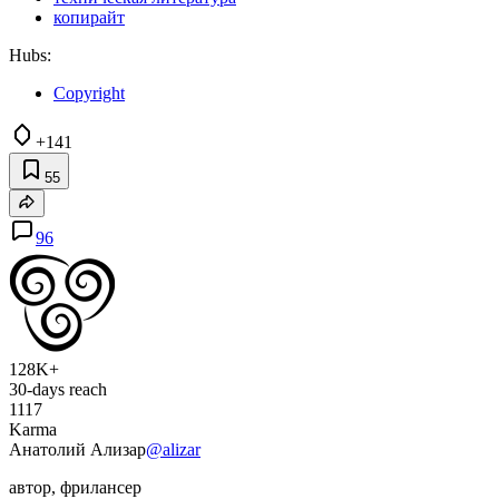
копирайт
Hubs:
Copyright
+141
55
96
128K+
30-days reach
1117
Karma
Анатолий Ализар
@alizar
автор, фрилансер