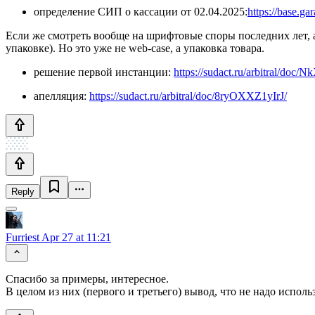
определение СИП о кассации от 02.04.2025:
https://base.ga
Если же смотреть вообще на шрифтовые споры последних лет, а
упаковке). Но это уже не web‑case, а упаковка товара.
решение первой инстанции:
https://sudact.ru/arbitral/do
апелляция:
https://sudact.ru/arbitral/doc/8ryOXXZ1yIrJ/
Reply
Furriest
Apr 27 at 11:21
Спасибо за примеры, интересное.
В целом из них (первого и третьего) вывод, что не надо испо