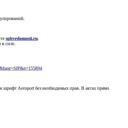
гулирований.
йте
spbvedomosti.ru
.
 в силе.
=doc&base=SIP&n=155894
н шрифт Aeroport без необходимых прав. В актах прямо