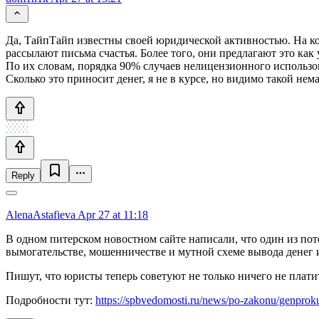
Да, ТайпТайп известны своей юридической активностью. На кон
рассылают письма счастья. Более того, они предлагают это как
По их словам, порядка 90% случаев нелицензионного использо
Сколько это приносит денег, я не в курсе, но видимо такой нем
Reply
AlenaAstafieva
Apr 27 at 11:18
В одном питерском новостном сайте написали, что один из по
вымогательстве, мошенничестве и мутной схеме вывода денег и
Пишут, что юристы теперь советуют не только ничего не плати
Подробности тут:
https://spbvedomosti.ru/news/po-zakonu/genproku