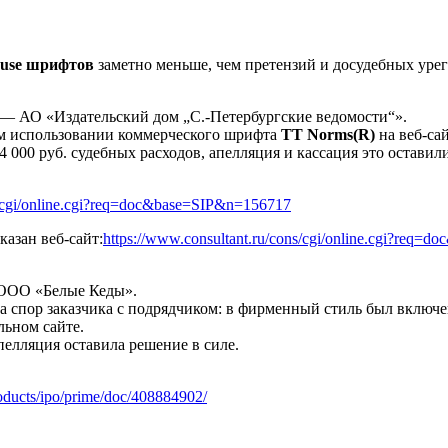
‑use шрифтов
заметно меньше, чем претензий и досудебных уре
— АО «Издательский дом „С.-Петербургские ведомости“».
ном использовании коммерческого шрифта
TT Norms(R)
на веб‑са
 000 руб. судебных расходов, апелляция и кассация это оставили
s/cgi/online.cgi?req=doc&base=SIP&n=156717
азан веб‑сайт:
https://www.consultant.ru/cons/cgi/online.cgi?req
 ООО «Белые Кеды».
 а спор заказчика с подрядчиком: в фирменный стиль был включе
льном сайте.
пелляция оставила решение в силе.
roducts/ipo/prime/doc/408884902/