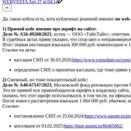
WEBVESTA
Apr 27 at 04:14
Да, такие кейсы есть, хотя публичных решений именно
по web
1) Прямой кейс именно про шрифт на сайте:
Дело № А56-49280/2025
, истец — ООО «ТайпТайп», ответчик 
В судебных актах прямо указано, что спор шел о неправомер
Итог: первая инстанция взыскала 300 000 руб. компенсации и 14
Ссылки на акты:
кассация СИП от 30.03.2026:
https://www.consultant.ru/con
определение СИП о принятии кассации, где тоже прямо ук
2)
Смежный, но тоже показательный кейс:
Дело № А40-67147/2023
, Московский фонд реновации против
Это не прямой иск правообладателя шрифта к владельцу сайта,
сказано, что этот шрифт использовался, в том числе, на официа
После нового рассмотрения взыскали 1 064 000 руб. убытков, а
Ссылки:
постановление СИП от 25.04.2024:
https://www.garant.ru/p
апелляция от 03.02.2025:
https://base.garant.ru/66405692/