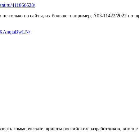
rant.ru/411866628/
 не только на сайты, их больше: например, А03-11422/2022 по ш
c/NkXAnqtaBwLN/
льзовать коммерческие шрифты российских разработчиков, вполне