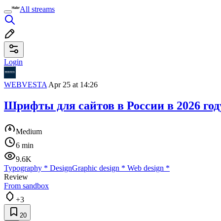
All streams
Login
WEBVESTA
Apr 25 at 14:26
Шрифты для сайтов в России в 2026 го
Medium
6 min
9.6K
Typography
*
Design
Graphic design
*
Web design
*
Review
From sandbox
+3
20