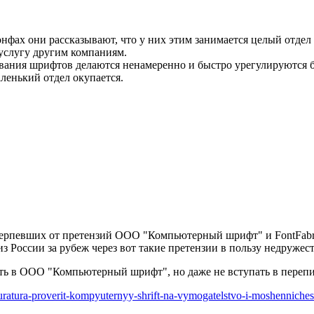
фах они рассказывают, что у них этим занимается целый отдел 
 услугу другим компаниям.
вания шрифтов делаются ненамеренно и быстро урегулируются б
аленький отдел окупается.
терпевших от претензий ООО "Компьютерный шрифт" и FontFabri
з России за рубеж через вот такие претензии в пользу недружес
ть в ООО "Компьютерный шрифт", но даже не вступать в перепис
ratura-proverit-kompyuternyy-shrift-na-vymogatelstvo-i-moshenniches