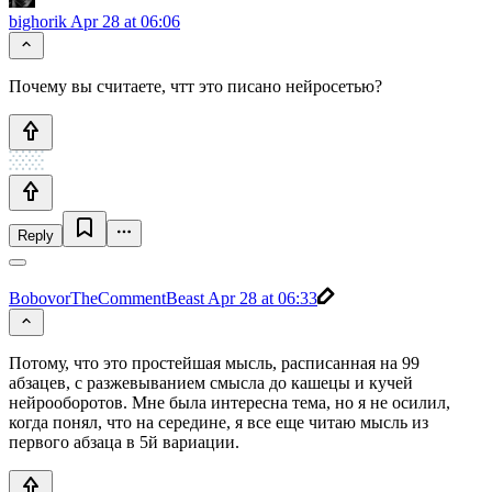
bighorik
Apr 28 at 06:06
Почему вы считаете, чтт это писано нейросетью?
Reply
BobovorTheCommentBeast
Apr 28 at 06:33
Потому, что это простейшая мысль, расписанная на 99
абзацев, с разжевыванием смысла до кашецы и кучей
нейрооборотов. Мне была интересна тема, но я не осилил,
когда понял, что на середине, я все еще читаю мысль из
первого абзаца в 5й вариации.