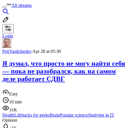
All streams
Login
PetrVasilchenko
Apr 28 at 05:30
Я думал, что просто не могу найти себя
— пока не разобрался, как на самом
деле работает СДВГ
Easy
10 min
31K
Health
Lifehacks for geeks
Brain
Popular science
Studying in IT
Opinion