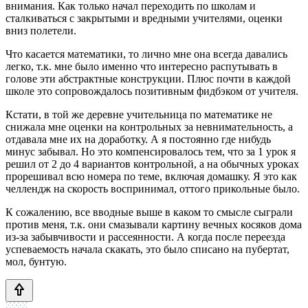
внимания. Как только начал переходить по школам и
сталкиваться с закрытыми и вредными учителями, оценки
вниз полетели.
Что касается математики, то лично мне она всегда давались
легко, т.к. мне было именно что интересно распутывать в
голове эти абстрактные конструкции. Плюс почти в каждой
школе это сопровождалось позитивным фидбэком от учителя.
Кстати, в той же деревне учительница по математике не
снижала мне оценки на контрольных за невнимательность, а
отдавала мне их на доработку. А я постоянно где нибудь
минус забывал. Но это компенсировалось тем, что за 1 урок я
решил от 2 до 4 вариантов контрольной, а на обычных уроках
прорешивал всю номера по теме, включая домашку. Я это как
челлендж на скорость воспринимал, оттого прикольные было.
К сожалению, все вводные выше в каком то смысле сыграли
против меня, т.к. они смазывали картину вечных косяков дома
из-за забывчивости и рассеянности. А когда после переезда
успеваемость начала скакать, это было списано на пубертат,
мол, бунтую.