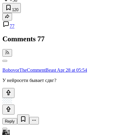
+56
120
77
Comments
77
BobovorTheCommentBeast
Apr 28 at 05:54
У нейросети бывает сдвг?
Reply