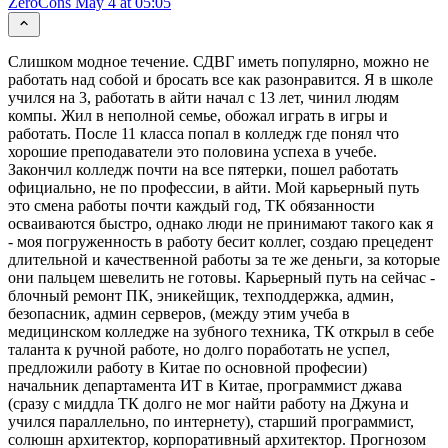
ZeroCons
May 4 at 05:05
Слишком модное течение. СДВГ иметь популярно, можно не
работать над собой и бросать все как разонравится. Я в школе
учился на 3, работать в айти начал с 13 лет, чинил людям
компы. Жил в неполной семье, обожал играть в игры и
работать. После 11 класса попал в колледж где понял что
хорошие преподаватели это половина успеха в учебе.
Закончил колледж почти на все пятерки, пошел работать
официально, не по профессии, в айти. Мой карьерный путь
это смена работы почти каждый год, ТК обязанности
осваиваются быстро, однако люди не принимают такого как я
- моя погруженность в работу бесит коллег, создаю прецедент
длительной и качественной работы за те же деньги, за которые
они пальцем шевелить не готовы. Карьерный путь на сейчас -
блочный ремонт ПК, эникейщик, техподдержка, админ,
безопасник, админ серверов, (между этим учеба в
медицинском колледже на зубного техника, ТК открыл в себе
таланта к ручной работе, но долго поработать не успел,
предложили работу в Китае по основной професии)
начальник департамента ИТ в Китае, программист джава
(сразу с миддла ТК долго не мог найти работу на Джуна и
учился параллельно, по интернету), старший программист,
солюшн архитектор, корпоративный архитектор. Прогнозом