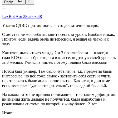
Reply
LexBot
Apr 28 at 08:48
У меня СДВГ, притом понял я это достаточно поздно.
С детства не мог себя заставить сесть за уроки. Вообще никак.
Притом, если задача была интересной, я решал ее легко и с
ходу.
Как итог, имея что-то между 2 и 3 по алгебре за 11 класс, я
сдал ЕГЭ по алгебре вторым в классе, подтянув своей уровень
за 3 месяца. Учился в лицее, потому планка была высокой.
Потом был универ. Там было чуть легче, т.к. предметы были
интереснее, но все тоже самое - заставить себя сесть и учить
не отвлекаясь было аналогично пытке. Как итог, в дипломе
есть несколько "удовлетворительно", но сладкий балл 4.6.
На каком-то этапе пришло понимание, что с таким дефицитом
внимания жить дальше не получится, была выработана и
реализована система по которой я живу более 12 лет.
Итак: