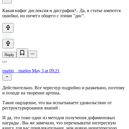
Какая нафиг дислексия и дисграфия?.. Да, в статье имеются
ошибки, но ничего общего с этими "дис".
Reply
martin__marlen
May 3 at 09:21
Действительно. Все чересчур подробно и разжевано, поэтому
и походе на творение артина.
Такие ощущение, что вы испытываете удовольствие от
реструктурироаания знаний .
И да, это тоже один из методов получения дофаминовых
награды . Вы же замечали, что перечиыватьт интересную
книгу для вас привлекательнее, чем новую неинтересную .