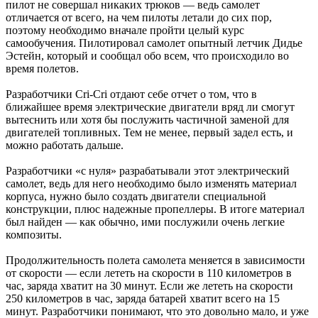
пилот не совершал никаких трюков — ведь самолет
отличается от всего, на чем пилоты летали до сих пор,
поэтому необходимо вначале пройти целый курс
самообучения. Пилотировал самолет опытный летчик Дидье
Эстейн, который и сообщал обо всем, что происходило во
время полетов.
Разработчики Cri-Cri отдают себе отчет о том, что в
ближайшее время электрические двигатели вряд ли смогут
вытеснить или хотя бы послужить частичной заменой для
двигателей топливных. Тем не менее, первый задел есть, и
можно работать дальше.
Разработчики «с нуля» разрабатывали этот электрический
самолет, ведь для него необходимо было изменять материал
корпуса, нужно было создать двигатели специальной
конструкции, плюс надежные пропеллеры. В итоге материал
был найден — как обычно, ими послужили очень легкие
композиты.
Продолжительность полета самолета меняется в зависимости
от скорости — если лететь на скорости в 110 километров в
час, заряда хватит на 30 минут. Если же лететь на скорости
250 километров в час, заряда батарей хватит всего на 15
минут. Разработчики понимают, что это довольно мало, и уже