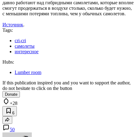
давно работают над гибридными самолетами, которые вполне
смогут продержаться в воздухе столько, сколько будет нужно,
с меньшими потерями топлива, чем у обычных самолетов.
Источник
.
Tags:
cri-cri
самолеты
интересное
Hubs:
Lumber room
If this publication inspired you and you want to support the author,
do not hesitate to click on the button
Donate
+28
6
50