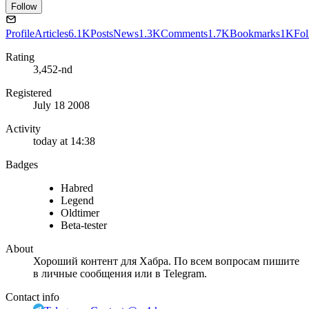
Follow
Profile
Articles
6.1K
Posts
News
1.3K
Comments
1.7K
Bookmarks
1K
Fol
Rating
3,452-nd
Registered
July 18 2008
Activity
today at 14:38
Badges
Habred
Legend
Oldtimer
Beta-tester
About
Хороший контент для Хабра. По всем вопросам пишите
в личные сообщения или в Telegram.
Contact info