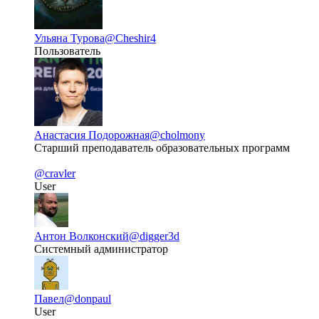
Ульяна Турова
@Cheshir4
Пользователь
Анастасия Подорожная
@cholmony
Старший преподаватель образовательных программ
@cravler
User
Антон Волконский
@digger3d
Системный администратор
Павел
@donpaul
User