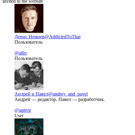
Invited to the website
Денис Немцев
@AddictedToThai
Пользователь
@alliv
Пользователь
Андрей и Павел
@andrey_and_pavel
Андрей — редактор. Павел — разработчик.
@antivir
User