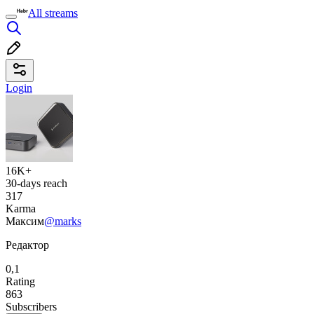
All streams
Login
16K+
30-days reach
317
Karma
Максим
@marks
Редактор
0,1
Rating
863
Subscribers