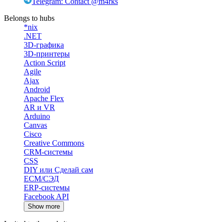
Telegram: Contact @m4rks
Belongs to hubs
*nix
.NET
3D-графика
3D-принтеры
Action Script
Agile
Ajax
Android
Apache Flex
AR и VR
Arduino
Canvas
Cisco
Creative Commons
CRM-системы
CSS
DIY или Сделай сам
ECM/СЭД
ERP-системы
Facebook API
Show more