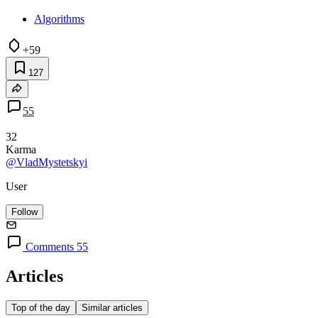
Algorithms
+59
127
55
32
Karma
@VladMystetskyi
User
Follow
Comments 55
Articles
Top of the day
Similar articles