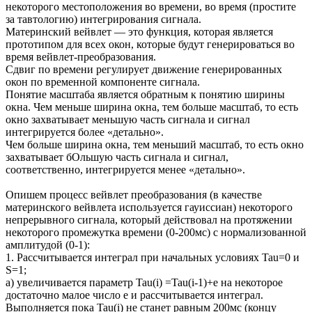
некоторого местоположения во времени, во время (простите
за тавтологию) интегрирования сигнала.
Материнский вейвлет — это функция, которая является
прототипом для всех окон, которые будут генерироваться во
время вейвлет-преобразования.
Сдвиг по времени регулирует движение генерированных
окон по временной компоненте сигнала.
Понятие масштаба является обратным к понятию ширины
окна. Чем меньше ширина окна, тем больше масштаб, то есть
окно захватывает меньшую часть сигнала и сигнал
интегрируется более «детально».
Чем больше ширина окна, тем меньший масштаб, то есть окно
захватывает бОльшую часть сигнала и сигнал,
соответственно, интегрируется менее «детально».
Опишем процесс вейвлет преобразования (в качестве
материнского вейвлета используется гауиссиан) некоторого
непрерывного сигнала, который действовал на протяжении
некоторого промежутка времени (0-200мс) с нормализованной
амплитудой (0-1):
1. Рассчитывается интеграл при начальных условиях Tau=0 и
S=1;
а) увеличивается параметр Tau(i) =Tau(i-1)+e на некоторое
достаточно малое число e и рассчитывается интеграл.
Выполняется пока Tau(i) не станет равным 200мс (концу