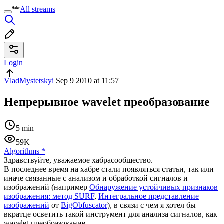
All streams
Login
VladMystetskyi
Sep 9 2010 at 11:57
Непрерывное wavelet преобразование
5 min
59K
Algorithms
*
Здравствуйте, уважаемое хабрасообщество.
В последнее время на хабре стали появляться статьи, так или
иначе связанные с анализом и обработкой сигналов и
изображений (например
Обнаружение устойчивых признаков
изображения: метод SURF
,
Интегральное представление
изображений
от
BigObfuscator
), в связи с чем я хотел бы
вкратце осветить такой инструмент для анализа сигналов, как
wavelet-преобразование.