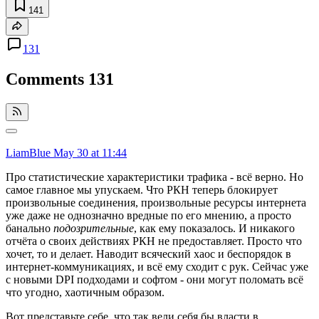
141
131
Comments
131
LiamBlue
May 30 at 11:44
Про статистические характеристики трафика - всё верно. Но
самое главное мы упускаем. Что РКН теперь блокирует
произвольные соединения, произвольные ресурсы интернета
уже даже не однозначно вредные по его мнению, а просто
банально
подозрительные
, как ему показалось. И никакого
отчёта о своих действиях РКН не предоставляет. Просто что
хочет, то и делает. Наводит всяческий хаос и беспорядок в
интернет-коммуникациях, и всё ему сходит с рук. Сейчас уже
с новыми DPI подходами и софтом - они могут поломать всё
что угодно, хаотичным образом.
Вот представьте себе, что так вели себя бы власти в