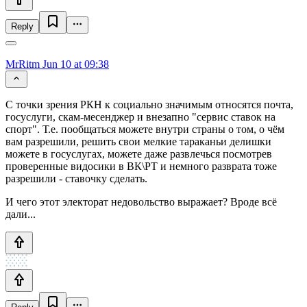
Reply
MrRitm
Jun 10 at 09:38
С точки зрения РКН к социально значимым относятся почта,
госуслуги, скам-месенджер и внезапно "сервис ставок на
спорт". Т.е. пообщаться можете внутри страны о том, о чём
вам разрешили, решить свои мелкие тараканьи делишки
можете в госуслугах, можете даже развлечься посмотрев
проверенные видосики в ВК\РТ и немного разврата тоже
разрешили - ставочку сделать.
И чего этот электорат недовольство выражает? Вроде всё
дали...