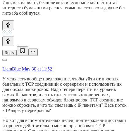
Или, как вариант, бесполезности: если мне хватает цитат
интернета бумажными распечатками на стол, то и другие без
гитхаба обойдутся.
Reply
LiamBlue
May 30 at 11:52
У меня есть вообще предложение, чтобы уйти от простых
банальных TCP соединений с серверами и использовать их
для обхода блокировок. Надо теперь перейти на уровень
самих IP пакетов, и слать их в массовых количествах,
напрямую к серверам обходов блокировок. TCP соединение
можно сбросить, а что ты сделаешь с IP пакетами? Весь поток
к IP адресу перекроешь?
Но вот для вспомогательных целей, подтверждения доставки
и прочего действительно можно организовать TCP
соединение. Однако же, отчего же надо это соединение