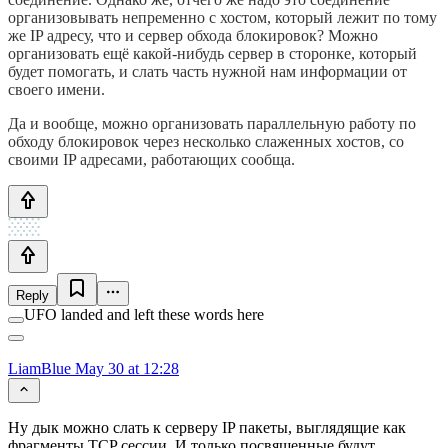
организовывать непременно с хостом, который лежит по тому
же IP адресу, что и сервер обхода блокировок? Можно
организовать ещё какой-нибудь сервер в сторонке, который
будет помогать, и слать часть нужной нам информации от
своего имени.
Да и вообще, можно организовать параллельную работу по
обходу блокировок через несколько слаженных хостов, со
своими IP адресами, работающих сообща.
Reply
UFO landed and left these words here
LiamBlue
May 30 at 12:28
Ну дык можно слать к серверу IP пакеты, выглядящие как
фрагменты TCP сессии. И только посвященные будут