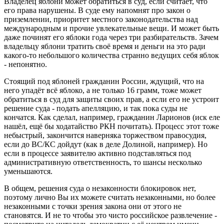
Владелец яблони может обратиться в суд, если считает, что
его права нарушены. В суде ему напомнят про закон о
приземлении, приоритет местного законодательства над
международным и прочие увлекательные вещи. И может быть
даже починят его яблоки года через три разбирательств. Зачем
владельцу яблони тратить своё время и деньги на это ради
какого-то небольшого количества странно ведущих себя яблок
- непонятно.
Стоящий под яблоней гражданин России, ждущий, что на
него упадёт всё яблоко, а не только 16 грамм, тоже может
обратиться в суд для защиты своих прав, а если его не устроит
решение суда - подать апелляцию, и так пока суды не
кончатся. Как сделал, например, гражданин Ларионов (иск еле
нашёл, ещё бы ходатайство РКН почитать). Процесс этот тоже
небыстрый, закончится наверняка торжеством правосудия,
если до ВС/КС дойдут (как в деле Долиной, например). Но
если в процессе заявителю активно подставляться под
административную ответственность, то шансы несколько
уменьшаются.
В общем, решения суда о незаконности блокировок нет,
поэтому лично Вы их можете считать незаконными, но более
незаконными с точки зрения закона они от этого не
становятся. И не то чтобы это чисто российское развлечение -