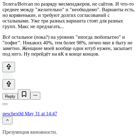
Телега/Вотсап по разряду месменджеров, не сайтов. И что-то
среднее между "желательно" и "необходимо". Варианты есть,
но корявенькие, и требуют долгих согласований с
остальными. Уже три разных варианта стоят для разных
групп. Макс не предлагать...
Всё остальное (пока?) на уровнях "иногда любопытно" и
"пофиг". Никаких 40%, тем более 98%, лично мне в быту не
заметно. Женщине моей вообще один ютуб нужен, засыпает
под него. Ну перейдёт на вК в конце концов.
Reply
peschex0d
May 31 at 14:47
Презумпция виновности.