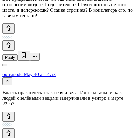
отношении людей? Подозрителен? Шляпу носишь не того
цвета, и наперекосяк? Осанка странная? В концлагерь его, по
заветам гестапо!
Reply
opusmode
May 30 at 14:58
Власть практически так себя и вела. Или вы забыли, как
людей с зелёными вещами задерживали в уентрк в марте
22го?