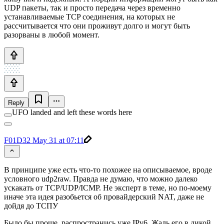
UDP пакеты, так и просто передача через временно
устанавливаемые TCP соединения, на которых не
рассчитывается что они проживут долго и могут быть
разорваны в любой момент.
Reply
UFO landed and left these words here
F01D32
May 31 at 07:11
В принципе уже есть что-то похожее на описываемое, вроде
условного udp2raw. Правда не думаю, что можно далеко
ускакать от TCP/UDP/ICMP. Не эксперт в теме, но по-моему
иначе эта идея разобьется об провайдерский NAT, даже не
дойдя до ТСПУ
Было бы проще, распространись уже IPv6. Жаль его в дикой