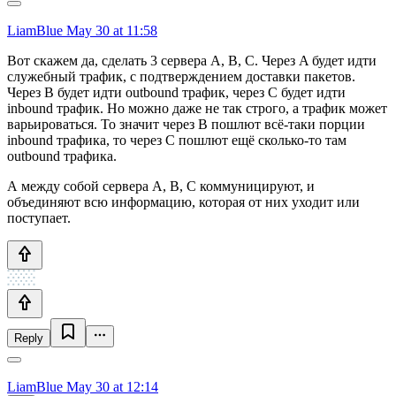
LiamBlue
May 30 at 11:58
Вот скажем да, сделать 3 сервера A, B, C. Через A будет идти
служебный трафик, с подтверждением доставки пакетов.
Через B будет идти outbound трафик, через C будет идти
inbound трафик. Но можно даже не так строго, а трафик может
варьироваться. То значит через B пошлют всё-таки порции
inbound трафика, то через C пошлют ещё сколько-то там
outbound трафика.
А между собой сервера A, B, C коммуницируют, и
объединяют всю информацию, которая от них уходит или
поступает.
Reply
LiamBlue
May 30 at 12:14