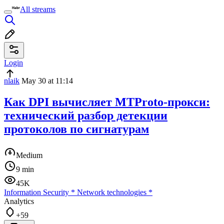
All streams
Login
nlaik
May 30 at 11:14
Как DPI вычисляет MTProto-прокси:
технический разбор детекции
протоколов по сигнатурам
Medium
9 min
45K
Information Security
*
Network technologies
*
Analytics
+59