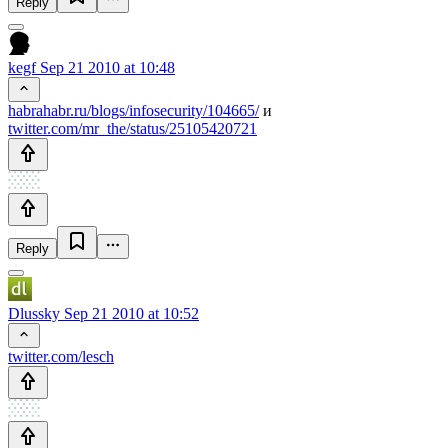
Reply
kegf
Sep 21 2010 at 10:48
habrahabr.ru/blogs/infosecurity/104665/
и
twitter.com/mr_the/status/25105420721
Reply
Dlussky
Sep 21 2010 at 10:52
twitter.com/lesch