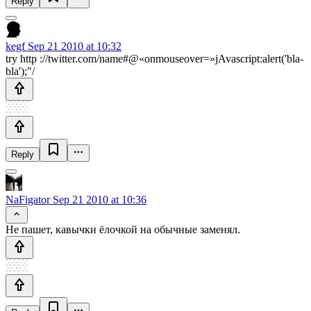
Reply
kegf
Sep 21 2010 at 10:32
try http ://twitter.com/name#@«onmouseover=»jAvascript:alert('bla-
bla');"/
Reply
NaFigator
Sep 21 2010 at 10:36
Не пашет, кавычки ёлочкой на обычные заменял.