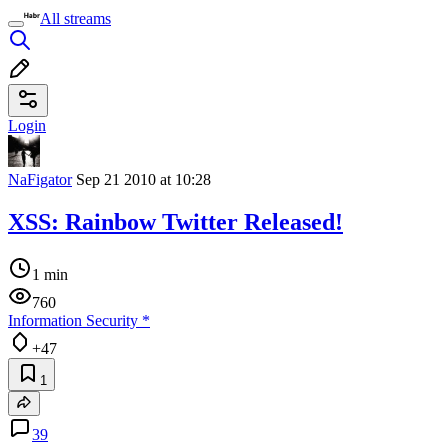
All streams
Login
NaFigator
Sep 21 2010 at 10:28
XSS: Rainbow Twitter Released!
1 min
760
Information Security
*
+47
1
39