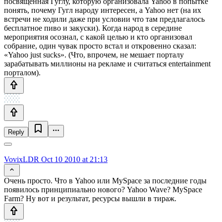
посвященная Гуглу, которую организовала Yahoo в попытке
понять, почему Гугл народу интересен, а Yahoo нет (на их
встречи не ходили даже при условии что там предлагалось
бесплатное пиво и закуски). Когда народ в середине
мероприятия осознал, с какой целью и кто организовал
собрание, один чувак просто встал и откровенно сказал:
«Yahoo just sucks». (Что, впрочем, не мешает порталу
зарабатывать миллионы на рекламе и считаться entertainment
порталом).
Reply
VovixLDR
Oct 10 2010 at 21:13
Очень просто. Что в Yahoo или MySpace за последние годы
появилось принципиально нового? Yahoo Wave? MySpace
Farm? Ну вот и результат, ресурсы вышли в тираж.