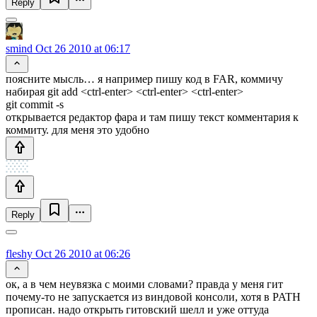
Reply
smind
Oct 26 2010 at 06:17
поясните мысль… я например пишу код в FAR, коммичу
набирая git add <ctrl-enter> <ctrl-enter> <ctrl-enter>
git commit -s
открывается редактор фара и там пишу текст комментария к
коммиту. для меня это удобно
Reply
fleshy
Oct 26 2010 at 06:26
ок, а в чем неувязка с моими словами? правда у меня гит
почему-то не запускается из виндовой консоли, хотя в PATH
прописан. надо открыть гитовский шелл и уже оттуда