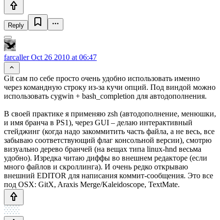
Reply
farcaller
Oct 26 2010 at 06:47
Git сам по себе просто очень удобно использовать именно
через командную строку из-за кучи опций. Под виндой можно
использовать cygwin + bash_completion для автодополнения.
В своей практике я применяю zsh (автодополнение, менюшки,
и имя бранча в PS1), через GUI – делаю интерактивный
стейджинг (когда надо закоммитить часть файла, а не весь, все
забываю соответствующий флаг консольной версии), смотрю
визуально дерево бранчей (на вещах типа linux-hnd весьма
удобно). Изредка читаю диффы во внешнем редакторе (если
много файлов и скроллинга). И очень редко открываю
внешний EDITOR для написания коммит-сообщения. Это все
под OSX: GitX, Araxis Merge/Kaleidoscope, TextMate.