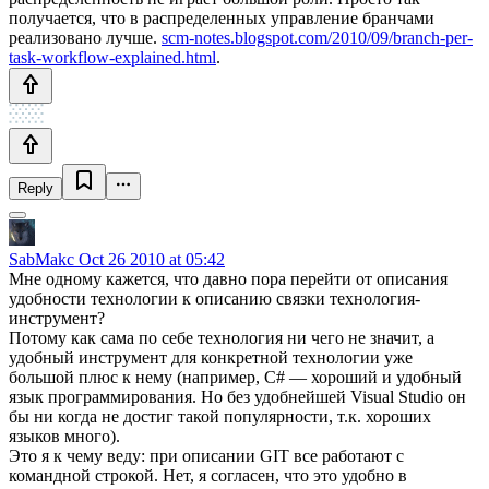
получается, что в распределенных управление бранчами
реализовано лучше.
scm-notes.blogspot.com/2010/09/branch-per-
task-workflow-explained.html
.
Reply
SabMakc
Oct 26 2010 at 05:42
Мне одному кажется, что давно пора перейти от описания
удобности технологии к описанию связки технология-
инструмент?
Потому как сама по себе технология ни чего не значит, а
удобный инструмент для конкретной технологии уже
большой плюс к нему (например, C# — хороший и удобный
язык программирования. Но без удобнейшей Visual Studio он
бы ни когда не достиг такой популярности, т.к. хороших
языков много).
Это я к чему веду: при описании GIT все работают с
командной строкой. Нет, я согласен, что это удобно в