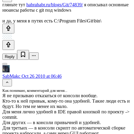
гляньте тут
habrahabr.ru/blogs/Git/74839/
я описывал основные
нюансы работы с git под windows
и да, у меня в путях есть C:\Program Files\Git\bin\
Reply
SabMakc
Oct 26 2010 at 06:46
Как понимаю, комментарий для меня...
Я не призываю отказаться от консоли вообще.
Кто-то к ней привык, кому-то она удобней. Такие люди есть и
будут. Но тем не менее их мало.
Для меня лично удобней в IDE правой кнопкой по проекту ->
commit.
Для других — в консоли привычней и удобней.
Для третьих — в консоли скрипт по автоматической сборке
проекта набросали, а сами через GUI работают.