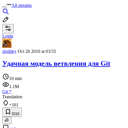
All streams
Login
zloddey
Oct 26 2010 at 03:55
Удачная модель ветвления для Git
10 min
1.1M
Git
*
Translation
+161
3316