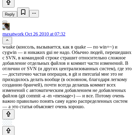
Reply
maxatwork
Oct 26 2010 at 07:32
wuake (консоль, вызывается, как в quake — по win+~) и
cygwin — и никаких gui не надо. Обычно людей, перешедших
с SVN, в командной строке страшит относительно сложное
добавление отдельных файлов и коммит части изменений. В
отличии от SVN (и других централизованных систем), где это
— достаточно частая операция, в git и mercurial мне это не
приходилось делать вообще (в основном, благодаря легкому
созданию бранчей), почти всегда делаешь коммит всех
изменений с автоматическим добавлением не добавленных
файлов (git commit -a -m «message») — и все. Потому очень
важно правильно понять саму идею распределенных систем
— а это статья объясняет очень хорошо.