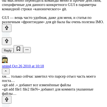
бы мысленно переводить команды меню и прочие действия,
специфичные для данного конкретного GUI в параметры
командной строки «канонического» git.
GUI — вещь часто удобная, даже для меня, и статья по
различным «фронтэндам» для git была бы очень полезна IMO.
Reply
smind
Oct 26 2010 at 10:18
хм… только сейчас заметил что парсер отъел часть моего
поста…
«git add .» добавит все изменённые файлы
«git add file1 file2 fileN» добавит для коммита указанные
файлы…