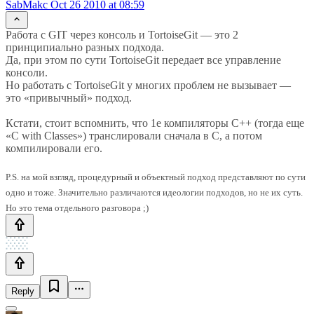
SabMakc
Oct 26 2010 at 08:59
Работа с GIT через консоль и TortoiseGit — это 2
принципиально разных подхода.
Да, при этом по сути TortoiseGit передает все управление
консоли.
Но работать с TortoiseGit у многих проблем не вызывает —
это «привычный» подход.
Кстати, стоит вспомнить, что 1е компиляторы C++ (тогда еще
«C with Classes») транслировали сначала в C, а потом
компилировали его.
P.S. на мой взгляд, процедурный и объектный подход представляют по сути
одно и тоже. Значительно различаются идеологии подходов, но не их суть.
Но это тема отдельного разговора ;)
Reply