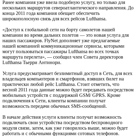
Ранее компания уже ввела подобную услугу, но только для
нескольких маршрутов североатлантического направления. До
конца 2011 года компания обещает обеспечить
широкополосную связь для всех рейсов Lufthansa.
«Доступ к глобальной сети на борту самолетов нашей
компании во время дальних полетов — это новая услуга для
наших пассажиров. FlyNet дополняет уже предлагаемые
нашей компанией коммуникационные сервисы, которыми
могут пользоваться пассажиры Lufthansa во всех точках
маршрута перелета», — сообщил член Совета директоров
Lufthansa Тьерри Антинори.
Услуга предусматривает безлимитный доступ в Сеть, для всех
владельцев компьютеров и смартфонов, взявших билет на
практически любой рейс Lufthansa. Стоит отметить, что
весной 2011 года данные можно будет передавать посредством
мобильных устройств с поддержкой GSM/ GPRS. Кроме
подключения к Сети, клиенты компании получат
возможность передачи обычных SMS-сообщений.
В начале действия услуги клиенты получат возможность
подключать свои устройства посредством беспроводного
модуля связи, затем, как уже говорилось выше, можно будет
работать и с обычными функциями сотовых телефонов.