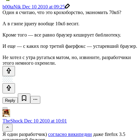
b00taNik
Dec 10 2010 at 09:25
Один я считаю, что это крохоборство, экономить 70кб?
А в гзипе jquery вообще 10кб весит.
Кроме того — все равно браузер кеширует библиотеку.
И еще — с каких пор третий фаерфокс — устаревший браузер.
Не хотел с утра ругаться матом, но, извините, разработчики
этого немного охренели.
Reply
TheShock
Dec 10 2010 at 10:01
Я один разработчик)
согласно википедии
даже firefox 3.5
устаревший браузер.