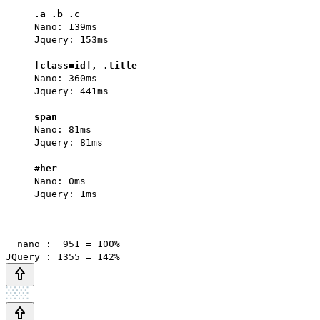
.a .b .c
Nano: 139ms
Jquery: 153ms
[class=id], .title
Nano: 360ms
Jquery: 441ms
span
Nano: 81ms
Jquery: 81ms
#her
Nano: 0ms
Jquery: 1ms
nano : 951 = 100%
JQuery : 1355 = 142%