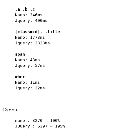
.a .b .c
Nano: 346ms
Jquery: 400ms
[class=id], .title
Nano: 1773ms
Jquery: 2323ms
span
Nano: 43ms
Jquery: 57ms
#her
Nano: 11ms
Jquery: 22ms
Сумма:
nano : 3270 = 100%
JQuery : 6397 = 195%