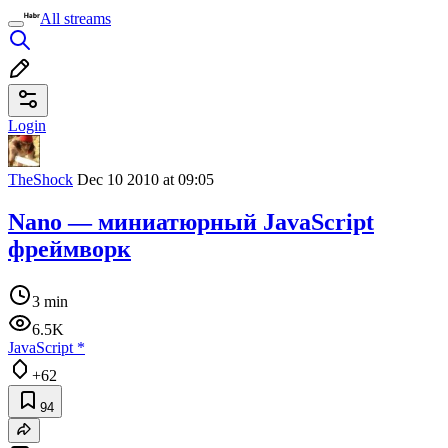
All streams
Login
TheShock
Dec 10 2010 at 09:05
Nano — миниатюрный JavaScript
фреймворк
3 min
6.5K
JavaScript
*
+62
94