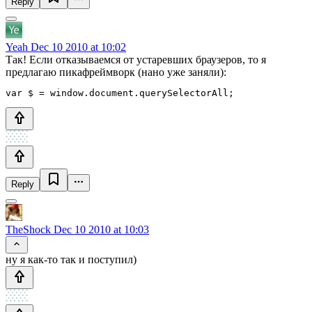
Reply
Yeah
Dec 10 2010 at 10:02
Так! Если отказываемся от устаревших браузеров, то я
предлагаю пикафреймворк (нано уже заняли):
var $ = window.document.querySelectorAll;
Reply
TheShock
Dec 10 2010 at 10:03
ну я как-то так и поступил)