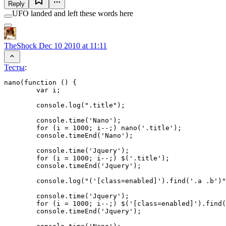
Reply
UFO landed and left these words here
TheShock
Dec 10 2010 at 11:11
Тесты
:
nano(function () {

	var i;

	console.log(".title");

	console.time('Nano');

	for (i = 1000; i--;) nano('.title');

	console.timeEnd('Nano');

	console.time('Jquery');

	for (i = 1000; i--;) $('.title');

	console.timeEnd('Jquery');

	console.log("('[class=enabled]').find('.a .b')");

	console.time('Jquery');

	for (i = 1000; i--;) $('[class=enabled]').find('.a .b');

	console.timeEnd('Jquery');
