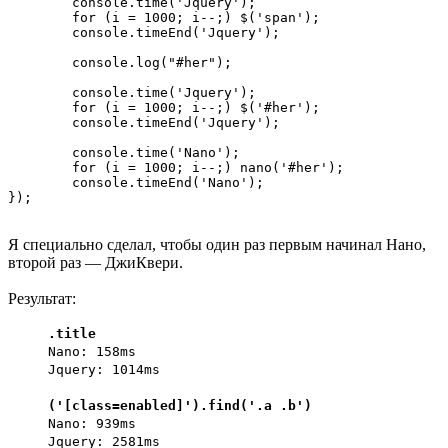
	console.time('Jquery');

	for (i = 1000; i--;) $('span');

	console.timeEnd('Jquery');

	console.log("#her");

	console.time('Jquery');

	for (i = 1000; i--;) $('#her');

	console.timeEnd('Jquery');

	console.time('Nano');

	for (i = 1000; i--;) nano('#her');

	console.timeEnd('Nano');

Я специально сделал, чтобы один раз первым начинал Нано,
второй раз — ДжиКвери.
Результат:
.title
Nano: 158ms
Jquery: 1014ms
('[class=enabled]').find('.a .b')
Nano: 939ms
Jquery: 2581ms