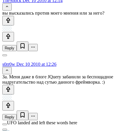
TheShock
Dec 10 2010 at 12:14
вы высказались против моего мнения или за него?
Reply
s0rr0w
Dec 10 2010 at 12:26
За. Меня даже в блоге JQuery забанили за беспощадное
надругательство над сутью данного фреймворка. :)
Reply
UFO landed and left these words here