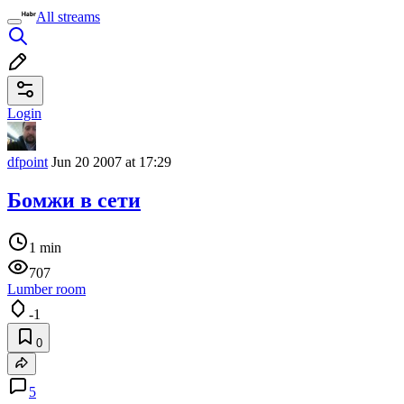
All streams
Login
dfpoint
Jun 20 2007 at 17:29
Бомжи в сети
1 min
707
Lumber room
-1
0
5