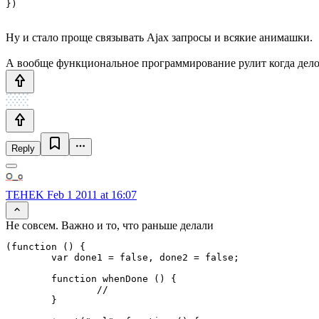
})
Ну и стало проще связывать Ajax запросы и всякие анимашки.
А вообще функциональное программирование рулит когда дело
Reply
TEHEK
Feb 1 2011 at 16:07
Не совсем. Важно и то, что раньше делали
(function () {

	var done1 = false, done2 = false;

	function whenDone () {

		// 

	}
