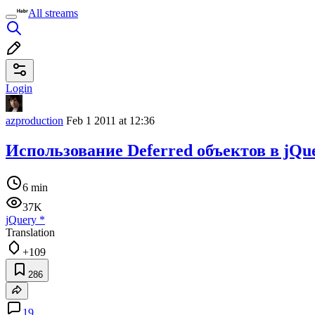
All streams
Login
azproduction
Feb 1 2011 at 12:36
Использование Deferred объектов в jQue
6 min
37K
jQuery
*
Translation
+109
286
19