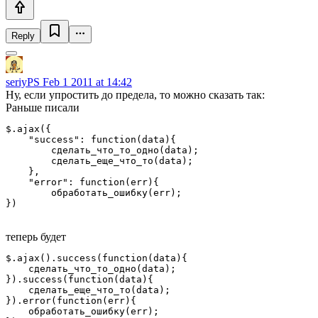
Reply
seriyPS
Feb 1 2011 at 14:42
Ну, если упростить до предела, то можно сказать так:
Раньше писали
$.ajax({

    "success": function(data){

        сделать_что_то_одно(data);

        сделать_еще_что_то(data);

    },

    "error": function(err){

        обработать_ошибку(err);

})
теперь будет
$.ajax().success(function(data){

    сделать_что_то_одно(data);

}).success(function(data){

    сделать_еще_что_то(data);

}).error(function(err){

    обработать_ошибку(err);
