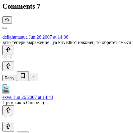
Comments
7
delightmanua
Jun 26 2007 at 14:36
зато теперь выражение "ya krivedko" наконец-то обретёт смысл!
Reply
exvel
Jun 26 2007 at 14:43
Прям как в Опере. :)