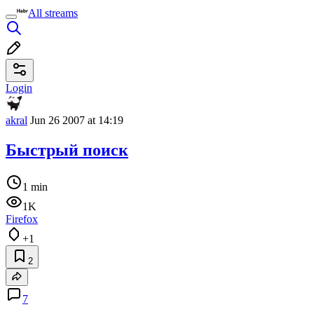
All streams
Login
akral
Jun 26 2007 at 14:19
Быстрый поиск
1 min
1K
Firefox
+1
2
7