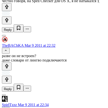
честно говоря, на Spell Checker для OS X, я не натыкался :(
Reply
TheBACbKA
Mar 9 2011 at 22:32
разве он не встроен?
даже словари от лингво подключаются
Reply
SpirITzzz
Mar 9 2011 at 22:34