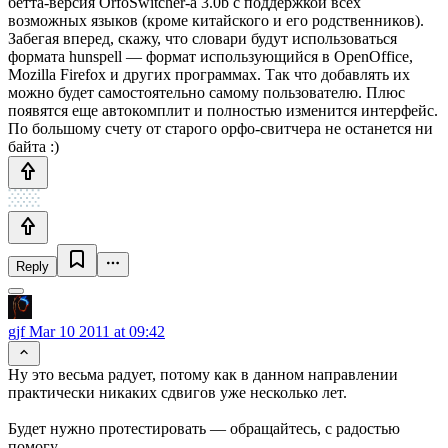
бетта-версия OrfoSwitcher-а 3.0b с поддержкой всех
возможных языков (кроме китайского и его родственников).
Забегая вперед, скажу, что словари будут использоваться
формата hunspell — формат использующийся в OpenOffice,
Mozilla Firefox и других программах. Так что добавлять их
можно будет самостоятельно самому пользователю. Плюс
появятся еще автокомплит и полностью изменится интерфейс.
По большому счету от старого орфо-свитчера не останется ни
байта :)
Reply
gjf
Mar 10 2011 at 09:42
Ну это весьма радует, потому как в данном направлении
практически никаких сдвигов уже несколько лет.
Будет нужно протестировать — обращайтесь, с радостью
помогу.