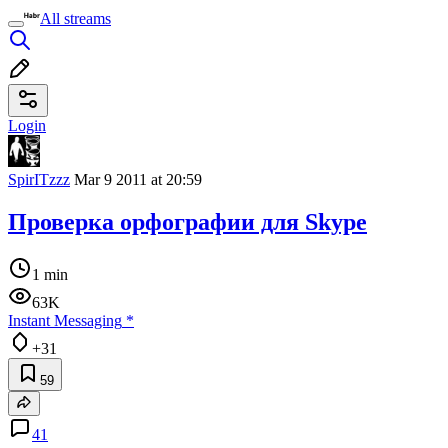
All streams
Login
SpirITzzz
Mar 9 2011 at 20:59
Проверка орфографии для Skype
1 min
63K
Instant Messaging
*
+31
59
41