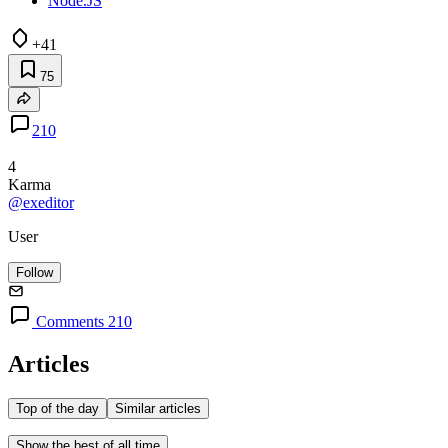
Node.JS
+41
75
210
4
Karma
@exeditor
User
Follow
Comments 210
Articles
Top of the day
Similar articles
Show the best of all time