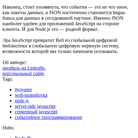
Наконец, стоит упомянуть, что события — это не что иное,
как пакеты данных, а JSON постепенно становится lingua
franca для данных в сегодняшней паутине. Именно JSON
наиболее удобен для приложений JavaScript на стороне
клиента. И для Node.js это — родной формат.
Эра JavaScript превратит Веб из глобальной цифровой
библиотеки в глобальную цифровую нервную систему,
возможности которой мы только начинаем осознавать.
Об авторе:
профиль на LinkedIn
,
персональный сайт
.
Tags:
будущее
web-разработка
node.js
server-side javascript
серверный javascript
событийное программирование
Hubs: