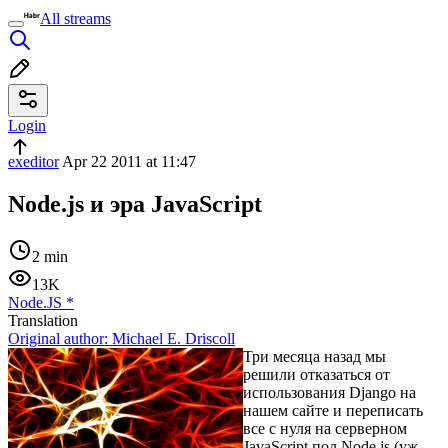
All streams
Login
exeditor
Apr 22 2011 at 11:47
Node.js и эра JavaScript
2 min
13K
Node.JS
*
Translation
Original author:
Michael E. Driscoll
Три месяца назад мы
решили отказаться от
использования Django на
нашем сайте и переписать
все с нуля на серверном
JavaScript под Node.js (уж