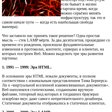
если бывает в жизни
стартапа время, когда
можно серьёзно менять
инфраструктуру, так это в
самом начале пути — когда есть наибольшая свобода
маневра).
Что заставило нас принять такое решение? Одна простая
мысль — стек LAMP мёртв. За два десятилетия, прошедшие со
времени его рождения, произошли фундаментальные
изменения в протоколах, контенте, серверах и клиентах, на
которых построен Веб. Можно выделить три эры развития
паутины:
1. 1991 — 1999: Эра HTML.
В основании эры HTML лежали документы, в полном
соответствии с изначальным представлением Тима Бернерса-
Ли о «виртуальной вселенной взаимосвязанных документов».
Веб наполнялся статическими, созданными вручную
файлами, топорный вид которых в тогдашних браузерах
оскорблял вкус даже самого непритязательного дизайнера.
Статичные документы отображались в статичных клиентах.