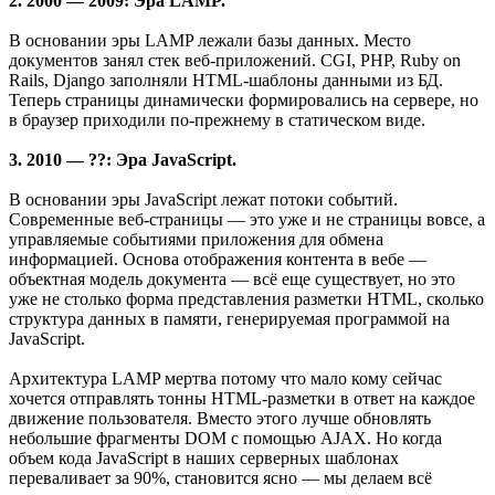
2. 2000 — 2009: Эра LAMP.
В основании эры LAMP лежали базы данных. Место
документов занял стек веб-приложений. CGI, PHP, Ruby on
Rails, Django заполняли HTML-шаблоны данными из БД.
Теперь страницы динамически формировались на сервере, но
в браузер приходили по-прежнему в статическом виде.
3. 2010 — ??: Эра JavaScript.
В основании эры JavaScript лежат потоки событий.
Современные веб-страницы — это уже и не страницы вовсе, а
управляемые событиями приложения для обмена
информацией. Основа отображения контента в вебе —
объектная модель документа — всё еще существует, но это
уже не столько форма представления разметки HTML, сколько
структура данных в памяти, генерируемая программой на
JavaScript.
Архитектура LAMP мертва потому что мало кому сейчас
хочется отправлять тонны HTML-разметки в ответ на каждое
движение пользователя. Вместо этого лучше обновлять
небольшие фрагменты DOM с помощью AJAX. Но когда
объем кода JavaScript в наших серверных шаблонах
переваливает за 90%, становится ясно — мы делаем всё