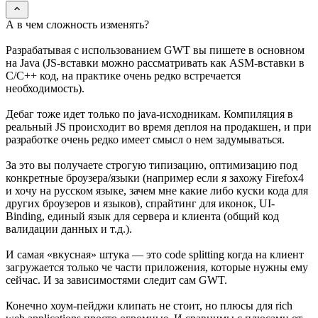
А в чем сложность изменять?
Разрабатывая с использованием GWT вы пишете в основном
на Java (JS-вставки можно рассматривать как ASM-вставки в
С/С++ код, на практике очень редко встречается
необходимость).
Дебаг тоже идет только по java-исходникам. Компиляция в
реальный JS происходит во время деплоя на продакшен, и при
разработке очень редко имеет смысл о нем задумываться.
За это вы получаете строгую типизацию, оптимизацию под
конкретные броузера/языки (например если я захожу Firefox4
и хочу на русском языке, зачем мне какие либо куски кода для
других броузеров и языков), спрайтинг для иконок, UI-
Binding, единый язык для сервера и клиента (общий код
валидации данных и т.д.).
И самая «вкусная» штука — это code splitting когда на клиент
загружается только че части приложения, которые нужны ему
сейчас. И за зависимостями следит сам GWT.
Конечно хоум-пейджи клипать не стоит, но плюсы для rich