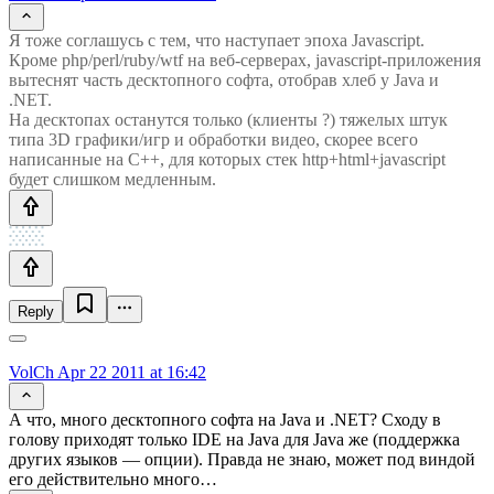
Я тоже соглашусь с тем, что наступает эпоха Javascript.
Кроме php/perl/ruby/wtf на веб-серверах, javascript-приложения
вытеснят часть десктопного софта, отобрав хлеб у Java и
.NET.
На десктопах останутся только (клиенты ?) тяжелых штук
типа 3D графики/игр и обработки видео, скорее всего
написанные на С++, для которых стек http+html+javascript
будет слишком медленным.
Reply
VolCh
Apr 22 2011 at 16:42
А что, много десктопного софта на Java и .NET? Сходу в
голову приходят только IDE на Java для Java же (поддержка
других языков — опции). Правда не знаю, может под виндой
его действительно много…