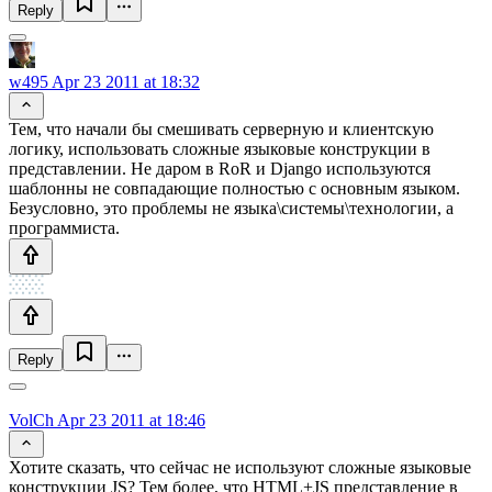
Reply
w495
Apr 23 2011 at 18:32
Тем, что начали бы смешивать серверную и клиентскую
логику, использовать сложные языковые конструкции в
представлении. Не даром в RoR и Django используются
шаблонны не совпадающие полностью с основным языком.
Безусловно, это проблемы не языка\системы\технологии, а
программиста.
Reply
VolCh
Apr 23 2011 at 18:46
Хотите сказать, что сейчас не используют сложные языковые
конструкции JS? Тем более, что HTML+JS представление в