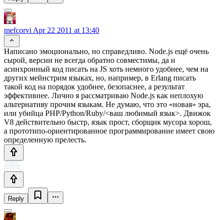
mefcorvi
Apr 22 2011 at 13:40
Написано эмоционально, но справедливо. Node.js ещё очень
сырой, версии не всегда обратно совместимы, да и
асинхронный код писать на JS хоть немного удобнее, чем на
других мейнстрим языках, но, например, в Erlang писать
такой код на порядок удобнее, безопаснее, а результат
эффективнее. Лично я рассматриваю Node.js как неплохую
альтернативу прочим языкам. Не думаю, что это «новая» эра,
или убийца PHP/Python/Ruby/<ваш любимый язык>. Движок
V8 действительно быстр, язык прост, сборщик мусора хорош,
а прототипо-ориентированное программирование имеет свою
определенную прелесть.
Reply