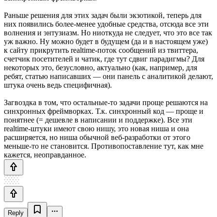
Раньше решения для этих задач были экзотикой, теперь для
них появились более-менее удобные средства, отсюда все эти
волнения и энтузиазм. Но ниоткуда не следует, что это все так
уж важно. Ну можно будет в будущем (да и в настоящем уже)
к сайту прикрутить realtime-поток сообщений из твиттера,
счетчик посетителей и чатик, где тут сдвиг парадигмы? Для
некоторых это, безусловно, актуально (как, например, для
ребят, статью написавших — они панель с аналитикой делают,
штука очень ведь специфичная).
Загвоздка в том, что остальные-то задачи проще решаются на
синхронных фреймворках. Т.к. синхронный код — проще и
понятнее (= дешевле в написании и поддержке). Все эти
realtime-штуки имеют свою нишу, это новая ниша и она
расширяется, но ниша обычной веб-разработки от этого
меньше-то не становится. Противопоставление тут, как мне
кажется, неоправданное.
Reply