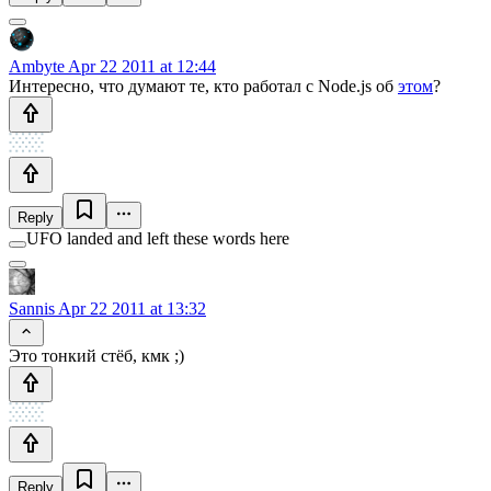
Ambyte
Apr 22 2011 at 12:44
Интересно, что думают те, кто работал с Node.js об
этом
?
Reply
UFO landed and left these words here
Sannis
Apr 22 2011 at 13:32
Это тонкий стёб, кмк ;)
Reply