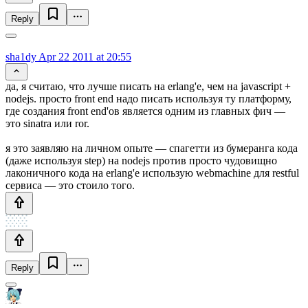
Reply
sha1dy
Apr 22 2011 at 20:55
да, я считаю, что лучше писать на erlang'е, чем на javascript +
nodejs. просто front end надо писать используя ту платформу,
где создания front end'ов является одним из главных фич —
это sinatra или ror.
я это заявляю на личном опыте — спагетти из бумеранга кода
(даже используя step) на nodejs против просто чудовищно
лаконичного кода на erlang'е использую webmachine для restful
сервиса — это стоило того.
Reply