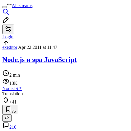
All streams
Login
exeditor
Apr 22 2011 at 11:47
Node.js и эра JavaScript
2 min
13K
Node.JS
*
Translation
+41
75
210