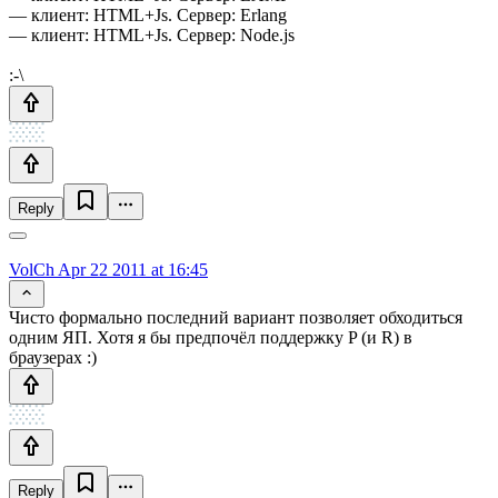
— клиент: HTML+Js. Сервер: Erlang
— клиент: HTML+Js. Сервер: Node.js
:-\
Reply
VolCh
Apr 22 2011 at 16:45
Чисто формально последний вариант позволяет обходиться
одним ЯП. Хотя я бы предпочёл поддержку P (и R) в
браузерах :)
Reply