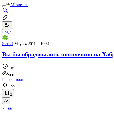
All streams
Login
Sterhel
May 24 2011 at 19:51
Вы бы обрадовались появлению на Хабр
1 min
960
Lumber room
+29
3
66