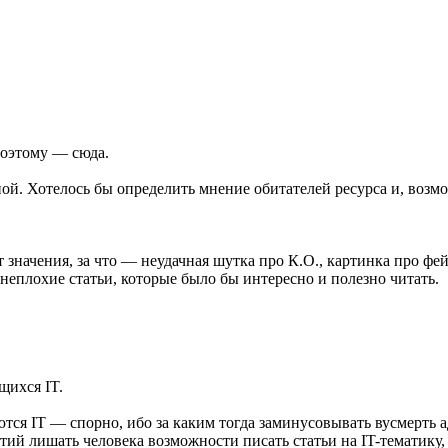
поэтому — сюда.
ной. Хотелось бы определить мнение обитателей ресурса и, возмо
 значения, за что — неудачная шутка про К.О., картинка про фе
неплохие статьи, которые было бы интересно и полезно читать.
щихся IT.
уются IT — спорно, ибо за каким тогда заминусовывать вусмерть 
ий лишать человека возможности писать статьи на IT-тематику, 