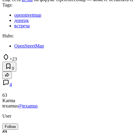
Tags:
openstreetmap
донецк
встреча
Hubs:
OpenStreetMap
+23
0
4
63
Karma
texamus
@texamus
User
Follow