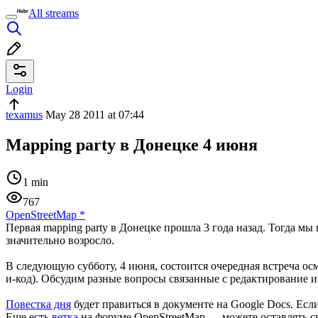
All streams
Login
texamus
May 28 2011 at 07:44
Mapping party в Донецке 4 июня
1 min
767
OpenStreetMap
*
Первая mapping party в Донецке прошла 3 года назад. Тогда мы
значительно возросло.
В следующую субботу, 4 июня, состоится очередная встреча осм
и-код). Обсудим разные вопросы связанные с редактирование 
Повестка дня
будет правиться в документе на Google Docs. Если
Еще есть
ветка
на форуме OpenStreetMap — можете оставлять с