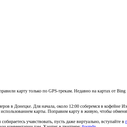
 правили карту только по GPS-трекам. Недавно на картах от Bin
еров в Донецке. Для начала, около 12:00 соберемся в кофейне Из
и использованием карты. Поправим карту в живую, чтобы обмен
 собираетесь учавствовать, пусть даже виртуально, вступайте в
вои комментарии там. Хэштег в твиттере:
#osmdn
.