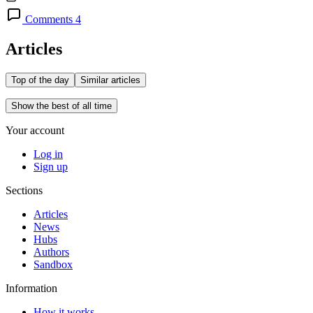
Comments 4
Articles
Top of the day
Similar articles
Show the best of all time
Your account
Log in
Sign up
Sections
Articles
News
Hubs
Authors
Sandbox
Information
How it works