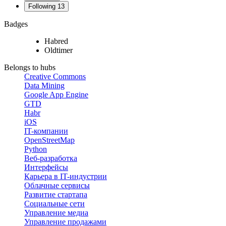
Following
13
Badges
Habred
Oldtimer
Belongs to hubs
Creative Commons
Data Mining
Google App Engine
GTD
Habr
iOS
IT-компании
OpenStreetMap
Python
Веб-разработка
Интерфейсы
Карьера в IT-индустрии
Облачные сервисы
Развитие стартапа
Социальные сети
Управление медиа
Управление продажами