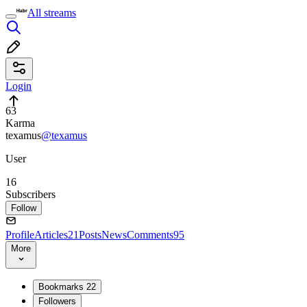
All streams
Login
63
Karma
texamus
@texamus
User
16
Subscribers
Follow
Profile
Articles
21
Posts
News
Comments
95
More
Bookmarks
22
Followers