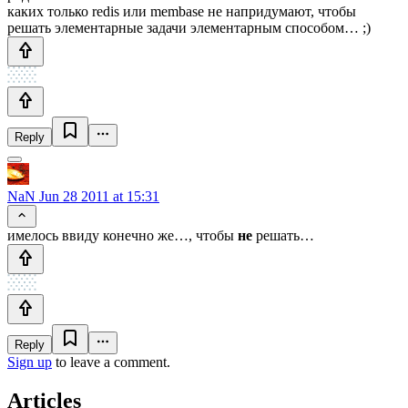
каких только redis или membase не напридумают, чтобы
решать элементарные задачи элементарным способом… ;)
Reply
NaN
Jun 28 2011 at 15:31
имелось ввиду конечно же…, чтобы
не
решать…
Reply
Sign up
to leave a comment.
Articles