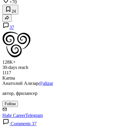
+70
24
37
128K+
30-days reach
1117
Karma
Анатолий Ализар
@alizar
автор, фрилансер
Follow
Habr Career
Telegram
Comments 37