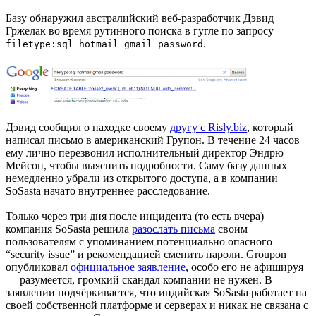
Базу обнаружил австралийский веб-разработчик Дэвид
Гржелак во время рутинного поиска в гугле по запросу
.
filetype:sql hotmail gmail password
Дэвид сообщил о находке своему
другу с Risly.biz
, который
написал письмо в американский Групон. В течение 24 часов
ему лично перезвонил исполнительный директор Эндрю
Мейсон, чтобы выяснить подробности. Саму базу данных
немедленно убрали из открытого доступа, а в компании
SoSasta начато внутреннее расследование.
Только через три дня после инцидента (то есть вчера)
компания SoSasta решила
разослать письма
своим
пользователям с упоминанием потенциально опасного
“security issue” и рекомендацией сменить пароли. Groupon
опубликовал
официальное заявление
, особо его не афишируя
— разумеется, громкий скандал компании не нужен. В
заявлении подчёркивается, что индийская SoSasta работает на
своей собственной платформе и серверах и никак не связана с