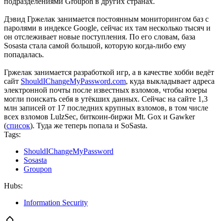
подразделениями Groupon в других странах.
Дэвид Гржелак занимается постоянным мониторингом баз с
паролями в индексе Google, сейчас их там несколько тысяч и
он отслеживает новые поступления. По его словам, база
Sosasta стала самой большой, которую когда-либо ему
попадалась.
Гржелак занимается разработкой игр, а в качестве хобби ведёт
сайт
ShouldIChangeMyPassword.com
, куда выкладывает адреса
электронной почты после известных взломов, чтобы юзеры
могли поискать себя в утёкших данных. Сейчас на сайте 1,3
млн записей от 17 последних крупных взломов, в том числе
всех взломов LulzSec, биткоин-биржи Mt. Gox и Gawker
(
список
). Туда же теперь попала и SoSasta.
Tags:
ShouldIChangeMyPassword
Sosasta
Groupon
Hubs:
Information Security