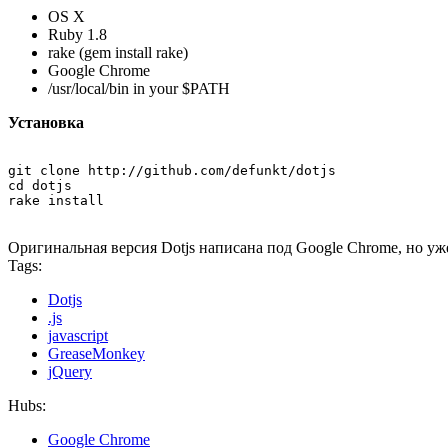
OS X
Ruby 1.8
rake (gem install rake)
Google Chrome
/usr/local/bin in your $PATH
Установка
git clone http://github.com/defunkt/dotjs

cd dotjs

rake install
Оригинальная версия Dotjs написана под Google Chrome, но уж
Tags:
Dotjs
.js
javascript
GreaseMonkey
jQuery
Hubs:
Google Chrome