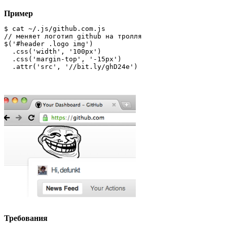
Пример
$ cat ~/.js/github.com.js

// меняет логотип github на тролля

$('#header .logo img')

  .css('width', '100px')

  .css('margin-top', '-15px')

  .attr('src', '//bit.ly/ghD24e')
Требования