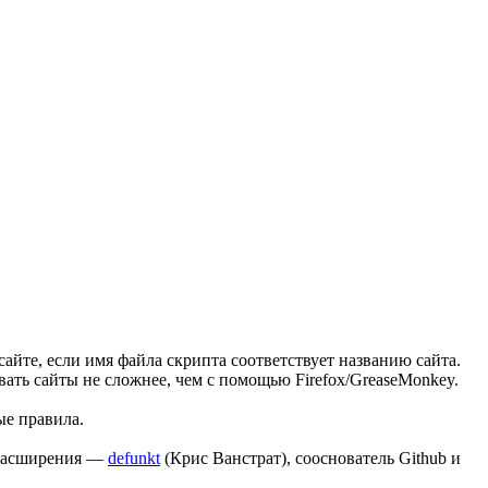
айте, если имя файла скрипта соответствует названию сайта.
ать сайты не сложнее, чем с помощью Firefox/GreaseMonkey.
ые правила.
р расширения —
defunkt
(Крис Ванстрат), сооснователь Github и