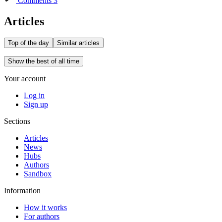
Comments 3
Articles
Top of the day
Similar articles
Show the best of all time
Your account
Log in
Sign up
Sections
Articles
News
Hubs
Authors
Sandbox
Information
How it works
For authors