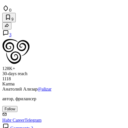
0
9
3
128K+
30-days reach
1118
Karma
Анатолий Ализар
@alizar
автор, фрилансер
Follow
Habr Career
Telegram