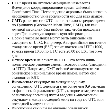
UTC
: время на нулевом меридиане называется
Всемирное координированное время, Universal
Coordinated Time. Несовпадение акронима было вызвано
необходимостью универсальности его для всех языков.
GMT
: ранее вместо UTC использовалось среднее время
по Гринвичу (Greenwich Mean Time, GMT), так как
нулевой меридиан был выбран так, чтобы проходить
через Гринвичскую королевскую обсерваторию.
Прочие часовые пояса могут быть записаны как
смещение от UTC. Например, Австралийское восточное
стандартное время (EST) записывается как UTC+1000,
то есть время 10:00 по UTC есть 20:00 по EST того же
дня.
Летнее время
не влияет на UTC. Это всего лишь
политическое решение смены часового пояса (смещения
от UTC). Например, GMT всё ещё используется: это
британское национальное время зимой. Летом оно
становится BST.
Високосные секунды
: по международному
соглашению, UTC держится в не более чем 0,9 секунды
от физической реальности (UT1, которое измеряется по
солнечному времени) путём введения «високосной
секунды» в конце последней минуты года по UTC или
последней минуты июня.
Високосные секунды не обязаны объявляться