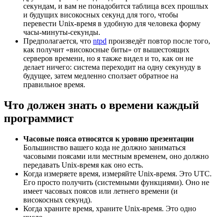
секундам, и вам не понадобится таблица всех прошлых
и будущих високосных секунд для того, чтобы
перевести Unix-время в удобную для человека форму
часы-минуты-секунды.
Предполагается, что
ntpd
произведёт повтор после того,
как получит «високосные биты» от вышестоящих
серверов времени, но я также видел и то, как он не
делает ничего: система переходит на одну секунуду в
будущее, затем медленно сползает обратное на
правильное время.
Что должен знать о времени каждый
программист
Часовые пояса относятся к уровню презентации
Большинство вашего кода не должно заниматься
часовыми поясами или местным временем, оно должно
передавать Unix-время как оно есть.
Когда измеряете время, измеряйте Unix-время. Это UTC.
Его просто получить (системными функциями). Оно не
имеет часовых поясов или летнего времени (и
високосных секунд).
Когда храните время, храните Unix-время. Это одно