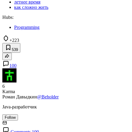
летнее время
как сложно жить
Hubs:
Programming
+223
539
100
6
Karma
Роман Давыдкин
@Beholder
Java-разработчик
Follow
Comments 100