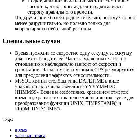
Подкручивание: изменение частоты системных
часов так, чтобы они медленно сдвигались в
сторону правильного времени.
Подкручивание более предпочтительно, потому что оно
менее разрушительно, но полезно только для
корректировки небольшой разницы.
Специальные случаи
Время проходит со скоростью одну секунду за секунду
для всех наблюдателей. Частота удалённых часов по
отношению к наблюдателю зависит от скорости и
гравитации. Часы внутри спутников GPS регулируются
для преодоления эффектов относительности.
MySQL хранит столбцы типа DATETIME в виде
упакованных в числа значений «YYYYMMDD
HHMMSS» Если вы озаботились хранением отметок
времени, храните их как целое число и используйте для
преобразования функции UNIX_TIMESTAMP() и
FROM_UNIXTIME().
Tags:
время
часовые пояса