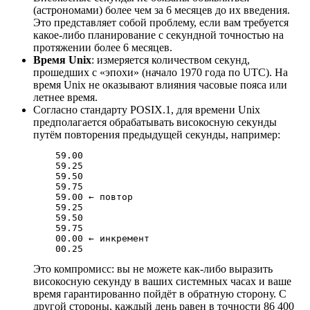
(астрономами) более чем за 6 месяцев до их введения.
Это представляет собой проблему, если вам требуется
какое-либо планирование с секундной точностью на
протяжении более 6 месяцев.
Время Unix
: измеряется количеством секунд,
прошедших с «эпохи» (начало 1970 года по UTC). На
время Unix не оказывают влияния часовые пояса или
летнее время.
Согласно стандарту POSIX.1, для времени Unix
предполагается обрабатывать високосную секунды
путём повторения предыдущей секунды, например:
    59.00

    59.25

    59.50

    59.75

    59.00 ← повтор

    59.25

    59.50

    59.75

    00.00 ← инкремент

    00.25
Это компромисс: вы не можете как-либо выразить
високосную секунду в ваших системных часах и ваше
время гарантированно пойдёт в обратную сторону. С
другой стороны, каждый день равен в точности 86 400