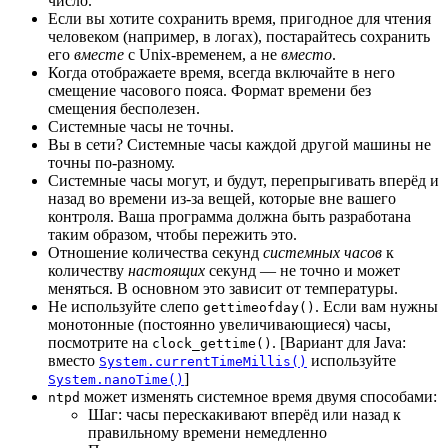
число.
Если вы хотите сохранить время, пригодное для чтения
человеком (например, в логах), постарайтесь сохранить
его
вместе
с Unix-временем, а не
вместо
.
Когда отображаете время, всегда включайте в него
смещение часового пояса. Формат времени без
смещения бесполезен.
Системные часы не точны.
Вы в сети? Системные часы каждой другой машины не
точны по-разному.
Системные часы могут, и будут, перепрыгивать вперёд и
назад во времени из-за вещей, которые вне вашего
контроля. Ваша программа должна быть разработана
таким образом, чтобы пережить это.
Отношение количества секунд
системных часов
к
количеству
настоящих
секунд — не точно и может
меняться. В основном это зависит от температуры.
Не используйте слепо
. Если вам нужны
gettimeofday()
монотонные (постоянно увеличивающиеся) часы,
посмотрите на
. [Вариант для Java:
clock_gettime()
вместо
используйте
System.currentTimeMillis()
]
System.nanoTime()
может изменять системное время двумя способами:
ntpd
Шаг: часы перескакивают вперёд или назад к
правильному времени немедленно