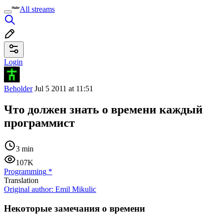
All streams
Login
Beholder
Jul 5 2011 at 11:51
Что должен знать о времени каждый
программист
3 min
107K
Programming
*
Translation
Original author:
Emil Mikulic
Некоторые замечания о времени