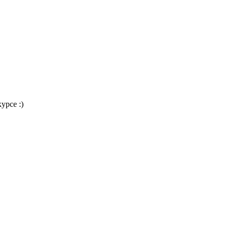
урсе :)