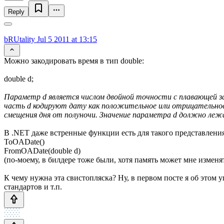
Reply
bRUtality
Jul 5 2011 at 13:15
Можно закодировать время в тип double:
double d;
Параметр d является числом двойной точности с плавающей зап
часть d кодируют дату как положительное или отрицательное 
смещения дня от полуночи. Значение параметра d должно лежа
В .NET даже встренные функции есть для такого представления
ToOADate()
FromOADate(double d)
(по-моему, в билдере тоже были, хотя память может мне изменя
К чему нужна эта свистопляска? Ну, в первом посте я об этом 
стандартов и т.п.