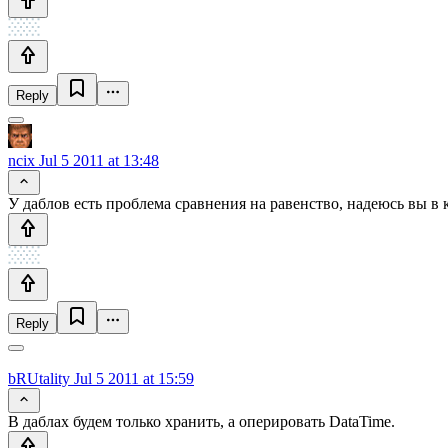
Reply
ncix
Jul 5 2011 at 13:48
У даблов есть проблема сравнения на равенство, надеюсь вы в к
Reply
bRUtality
Jul 5 2011 at 15:59
В даблах будем только хранить, а оперировать DataTime.