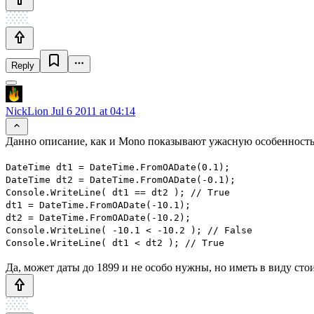
Reply
NickLion
Jul 6 2011 at 04:14
Данно описание, как и Mono показывают ужасную особенность
DateTime dt1 = DateTime.FromOADate(0.1);
DateTime dt2 = DateTime.FromOADate(-0.1);
Console.WriteLine( dt1 == dt2 ); // True
dt1 = DateTime.FromOADate(-10.1);
dt2 = DateTime.FromOADate(-10.2);
Console.WriteLine( -10.1 < -10.2 ); // False
Console.WriteLine( dt1 < dt2 ); // True
Да, может даты до 1899 и не особо нужны, но иметь в виду стои