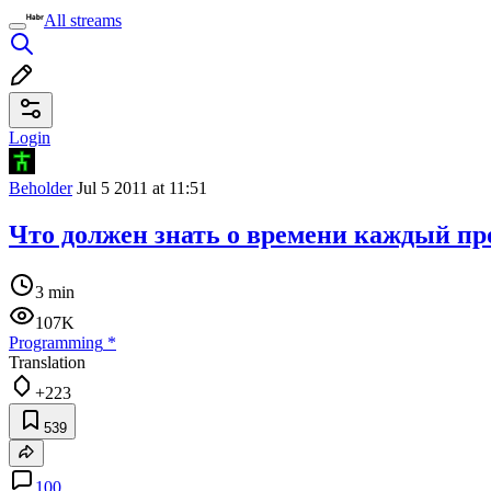
All streams
Login
Beholder
Jul 5 2011 at 11:51
Что должен знать о времени каждый п
3 min
107K
Programming
*
Translation
+223
539
100