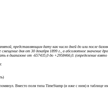
ятой, представляющим дату как число дней до или после базовой
смещение дня от 30 декабря 1899 г., а абсолютное значение др
ть в диапазоне от -657435,0 до +2958466,0. (определение взят
:
ть)
упомянул. Вместо поля типа TimeStamp (и иже с ним) в таблице и