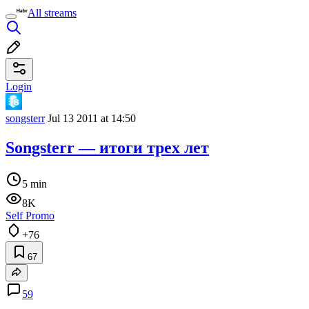
All streams
Login
songsterr
Jul 13 2011 at 14:50
Songsterr — итоги трех лет
5 min
8K
Self Promo
+76
67
59