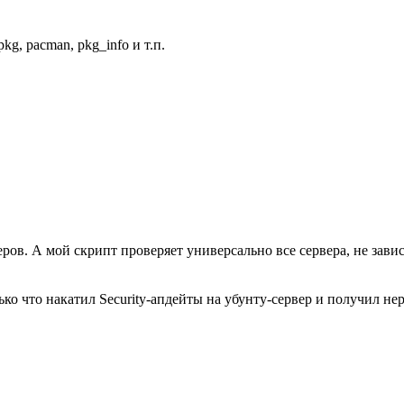
g, pacman, pkg_info и т.п.
еров. А мой скрипт проверяет универсально все сервера, не зави
ко что накатил Security-апдейты на убунту-сервер и получил не