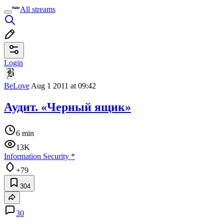
All streams
Login
BeLove
Aug 1 2011 at 09:42
Аудит. «Черный ящик»
6 min
13K
Information Security
*
+79
304
30