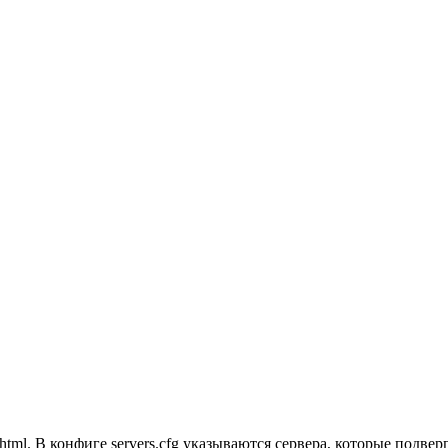
html. В конфиге servers.cfg указываются сервера, которые подвер