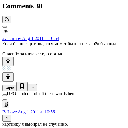
Comments
30
avatarmov
Aug 1 2011 at 10:53
Если бы не картинка, то я может быть и не зашёл бы сюда.
Спасибо за интересную статью.
Reply
UFO landed and left these words here
BeLove
Aug 1 2011 at 10:56
картинку я выбирал не случайно.