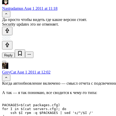
Nastradamus
Aug 1 2011 at 11:18
Да просто чтобы видеть где какие версии стоят.
Security updates это не отменяет.
Reply
GreyCat
Aug 1 2011 at 12:02
Когда автообновление включено — смысл отчета с подсвеченн
А так — я так понимаю, все сводится к чему-то типа:
PACKAGES=$(cat packages.cfg)

for I in $(cat servers.cfg); do

    ssh $I rpm -q $PACKAGES | sed 's/^/$I /'
