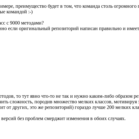
мере, преимущество будет в том, что команда столь огромного пр
е командой :-)
асс с 9000 методами?
бенно если оригинальный репозиторий написан правильно и име
тодов, то тут явно что-то не так и нужно каким-либо образом ре
ичить сложность, породив множество мелких классов, мотивируя
сит от других, это же репозиторий) гораздо лучше 200 мелких к
я версий без проблем смерджит изменения в обоих случаях.