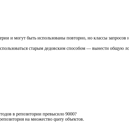
ерии и могут быть использованы повторно, но классы запросов н
воспользоваться старым дедовским способом — вынести общую ло
етодов в репозитории превысило 9000?
репозитория на множество query объектов.