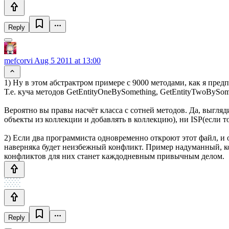
Reply
mefcorvi
Aug 5 2011 at 13:00
1) Ну в этом абстрактром примере с 9000 методами, как я пред
Т.е. куча методов GetEntityOneBySomething, GetEntityTwoBySom
Вероятно вы правы насчёт класса с сотней методов. Да, выгляд
объекты из коллекции и добавлять в коллекцию), ни ISP(если т
2) Если два программиста одновременно откроют этот файл, и 
наверняка будет неизбежный конфликт. Пример надуманный, кон
конфликтов для них станет каждодневным привычным делом.
Reply