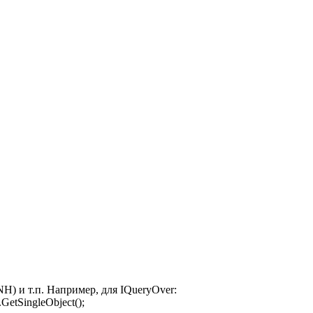
(NH) и т.п. Например, для IQueryOver:
GetSingleObject();