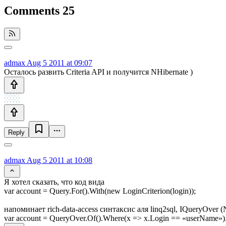
Comments
25
admax
Aug 5 2011 at 09:07
Осталось развить Criteria API и получится NHibernate )
Reply
admax
Aug 5 2011 at 10:08
Я хотел сказать, что код вида
var account = Query.For().With(new LoginCriterion(login));
напоминает rich-data-access синтаксис аля linq2sql, IQueryOver 
var account = QueryOver.Of().Where(x => x.Login == «userName»).