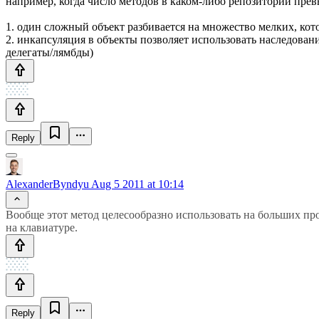
например, когда число методов в каком-либо репозитории прев
1. один сложный объект разбивается на множество мелких, кот
2. инкапсуляция в объекты позволяет использовать наследова
делегаты/лямбды)
Reply
AlexanderByndyu
Aug 5 2011 at 10:14
Вообще этот метод целесообразно использовать на больших пр
на клавиатуре.
Reply