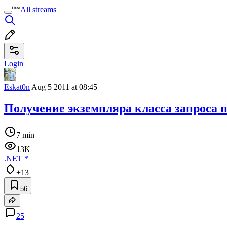
All streams
Login
Eskat0n
Aug 5 2011 at 08:45
Получение экземпляра класса запроса п
7 min
13K
.NET
*
+13
56
25