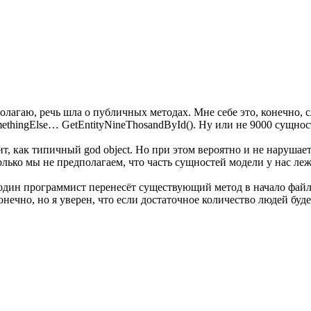
полагаю, речь шла о публичных методах. Мне себе это, конечно,
ethingElse… GetEntityNineThosandById(). Ну или не 9000 сущнос
ит, как типичный god object. Но при этом вероятно и не нарушае
олько мы не предполагаем, что часть сущностей модели у нас леж
один программист перенесёт существующий метод в начало файла
ечно, но я уверен, что если достаточное количество людей буде