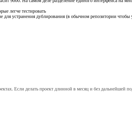
ысит 9000. На самом деле разделение единого интерфейса на мн
орые легче тестировать
ние для устранения дублирования (в обычном репозитории чтобы
оектах. Если делать проект длинной в месяц и без дальнейшей 