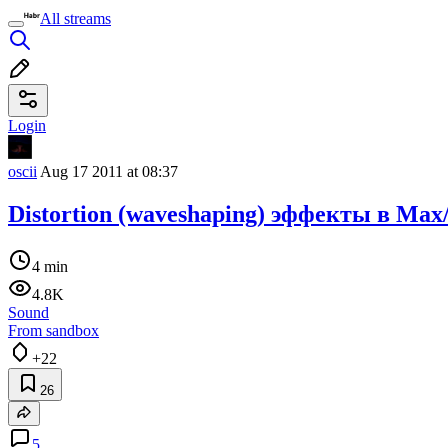
All streams
Login
oscii
Aug 17 2011 at 08:37
Distortion (waveshaping) эффекты в Ma
4 min
4.8K
Sound
From sandbox
+22
26
5