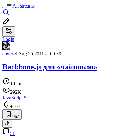
All streams
Login
aavezel
Aug 25 2011 at 09:39
Backbone.js для «чайников»
13 min
292K
JavaScript
*
+107
967
51