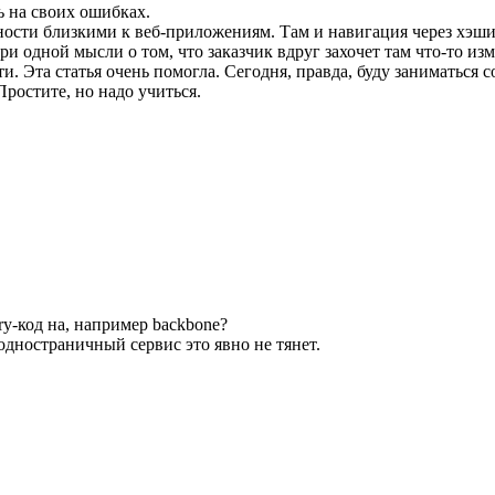
ь на своих ошибках.
сти близкими к веб-приложениям. Там и навигация через хэши, и
ри одной мысли о том, что заказчик вдруг захочет там что-то из
сти. Эта статья очень помогла. Сегодня, правда, буду заниматьс
Простите, но надо учиться.
ry-код на, например backbone?
одностраничный сервис это явно не тянет.