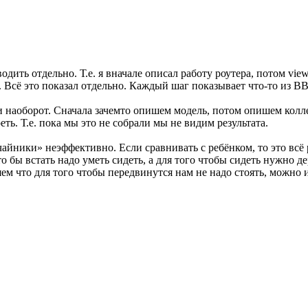
дить отдельно. Т.е. я вначале описал работу роутера, потом vie
. Всё это показал отдельно. Каждый шаг показывает что-то из BB 
и наоборот. Сначала зачемто опишем модель, потом опишем колле
ть. Т.е. пока мы это не собрали мы не видим результата.
айники» неэффективно. Если сравнивать с ребёнком, то это всё 
Что бы встать надо уметь сидеть, а для того чтобы сидеть нужно д
м что для того чтобы передвинутся нам не надо стоять, можно и