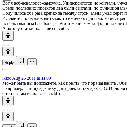
Вот я веб-девелопер-самоучка. Университетов не кончали, учус
Среди последних проектов два были сайтами, по функционально
Получилось оба раза крепко за тысячу строк. Меня ужас берёт п
И, знаете ли, быдлокодить как-то не очень приятно, хочется ра
использованием backbone.js. Это тоже не комильфо, не так ли? 
А автору статьи большое спасибо.
Reply
ikido
Aug 25 2011 at 11:00
Может быть вы подскажете, как понять что пора заменить JQue
Например, я пишу админку для проекта, там ajax-CRUD, но на 
Стоит и там использовать bb?