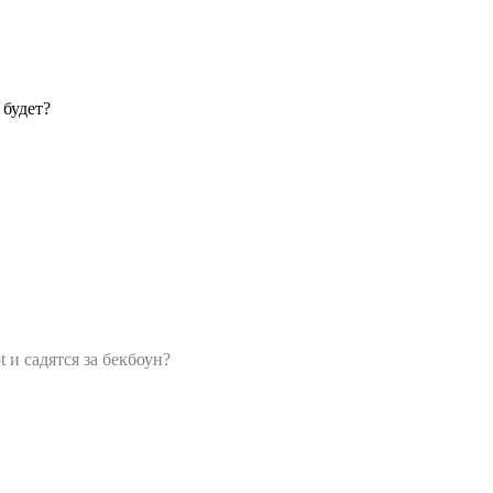
 будет?
t и садятся за бекбоун?