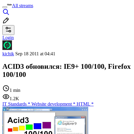
All streams
Login
kichik
Sep 18 2011 at 04:41
ACID3 обновился: IE9+ 100/100, Firefox
100/100
1 min
1.2K
IT Standards
*
Website development
*
HTML
*