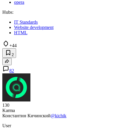
opera
Hubs:
IT Standards
Website development
HTML
+44
2
82
130
Karma
Константин Кичинский
@kichik
User