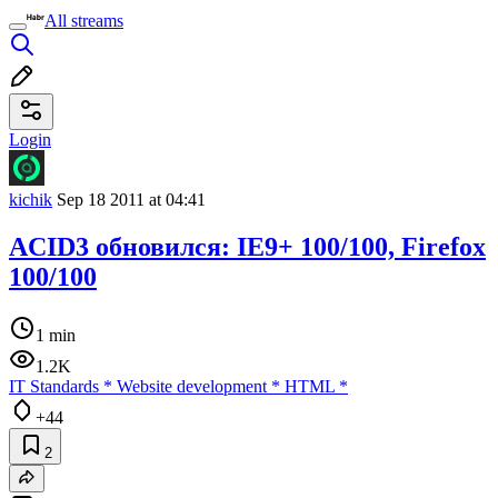
All streams
Login
kichik
Sep 18 2011 at 04:41
ACID3 обновился: IE9+ 100/100, Firefox
100/100
1 min
1.2K
IT Standards
*
Website development
*
HTML
*
+44
2