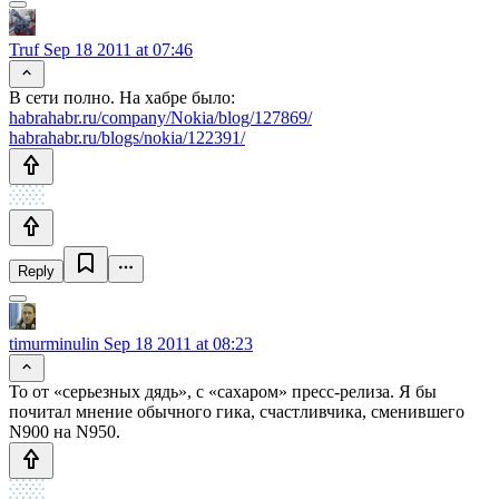
Truf
Sep 18 2011 at 07:46
В сети полно. На хабре было:
habrahabr.ru/company/Nokia/blog/127869/
habrahabr.ru/blogs/nokia/122391/
Reply
timurminulin
Sep 18 2011 at 08:23
То от «серьезных дядь», с «сахаром» пресс-релиза. Я бы
почитал мнение обычного гика, счастливчика, сменившего
N900 на N950.