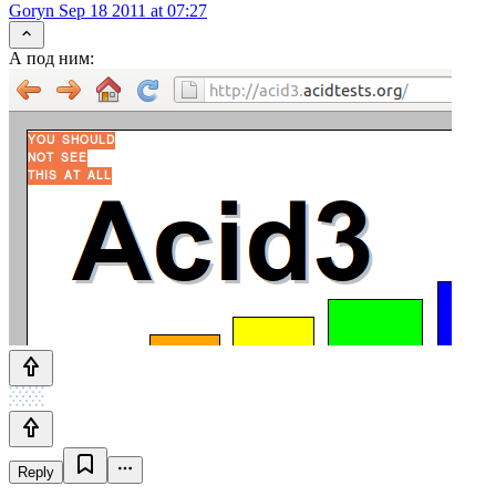
Goryn
Sep 18 2011 at 07:27
А под ним:
Reply