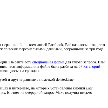
 неравный бой с компанией Facebook. Всё началось с того, что
иск со всеми персональными данными, собранными за три года
ции. На сайте есть
специальная форма
для такого запроса. Вам
аниц, вся информация в файле была разбита на
57 категорий
олного досье на граждан.
ей и другие данные с пометкой deleted:true.
ицах в интернете, на которых установлены кнопки
Like
.
пку. В ответ на очередной запрос Макс получил письмо