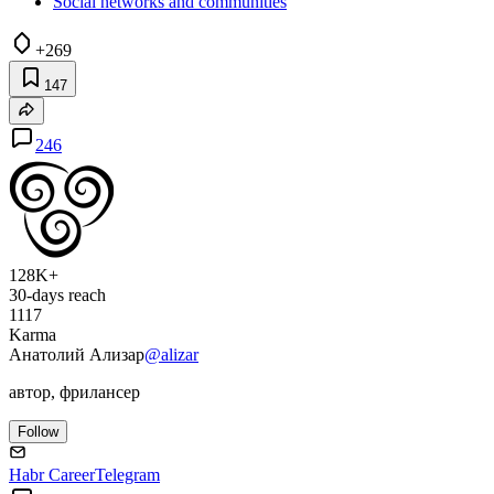
Social networks and communities
+269
147
246
128K+
30-days reach
1117
Karma
Анатолий Ализар
@alizar
автор, фрилансер
Follow
Habr Career
Telegram