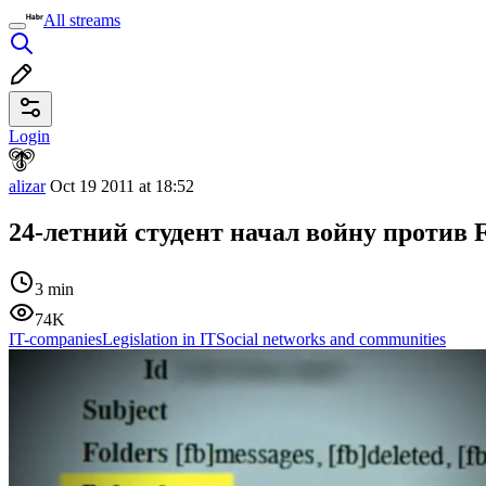
All streams
Login
alizar
Oct 19 2011 at 18:52
24-летний студент начал войну против 
3 min
74K
IT-companies
Legislation in IT
Social networks and communities