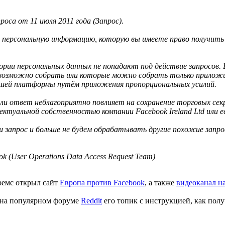
оса от 11 июля 2011 года (Запрос).
 персональную информацию, которую вы имеете право получить 
и персональных данных не попадают под действие запросов. В 
евозможно собрать или которые можно собрать только приложи
нашей платформы путём приложения пропорциональных усилий.
если ответ неблагоприятно повлияет на сохранение торговых се
ктуальной собcтвенностью компании Facebook Ireland Ltd или е
запрос и больше не будем обрабатывать другие похожие запросы
 (User Operations Data Access Request Team)
ремс открыл сайт
Европа против Facebook
, а также
видеоканал на
, на популярном форуме
Reddit
его топик с инструкцией, как полу