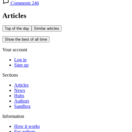
Comments 246
Articles
Top of the day
Similar articles
Show the best of all time
Your account
Log in
Sign up
Sections
Articles
News
Hubs
Authors
Sandbox
Information
How it works
For authors