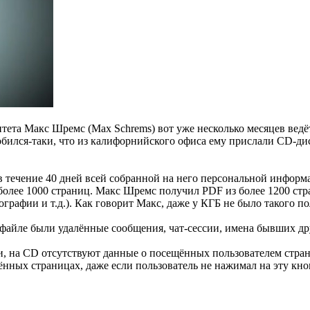
тета Макс Шремс (Max Schrems) вот уже несколько месяцев ведёт
обился-таки, что из калифорнийского офиса ему прислали CD-д
 течение 40 дней всей собранной на него персональной информа
более 1000 страниц. Макс Шремс получил PDF из более 1200 стр
тографии и т.д.). Как говорит Макс, даже у КГБ не было такого п
файле были удалённые сообщения, чат-сессии, имена бывших друз
, на CD отсутствуют данные о посещённых пользователем стран
нных страницах, даже если пользователь не нажимал на эту кно