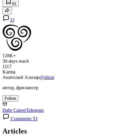
61
33
128K+
30-days reach
1117
Karma
Анатолий Ализар
@alizar
автор, фрилансер
Follow
Habr Career
Telegram
Comments 33
Articles