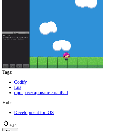
Tags:
Codify
Lua
программирование на iPad
Hubs:
Development for iOS
+34