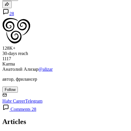
28
128K+
30-days reach
1117
Karma
Анатолий Ализар
@alizar
автор, фрилансер
Follow
Habr Career
Telegram
Comments 28
Articles