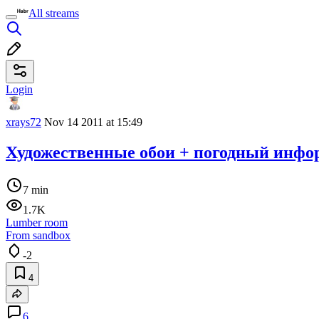
All streams
Login
xrays72
Nov 14 2011 at 15:49
Художественные обои + погодный инфо
7 min
1.7K
Lumber room
From sandbox
-2
4
6