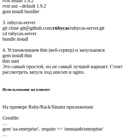
rvm install 1.9.2
rvm use --default 1.9.2
gem install bundler
3. rubycas-server
git clone git@github.com:
rubycas
/rubycas-server.git
cd rubycas-server
bundle install
4. Устанавливаем thin (веб-сервер) и запускаемся
gem install thin
thin start
Это самый простой, но не самый лучший вариант. Стоит
рассмотреть запуск под unicorn и nginx.
Использование на клиенте
На примере Ruby/Rack/Sinatra приложения:
Gemfile:
…
gem 'oa-enterprise', :require => 'omniauth/enterprise'
…