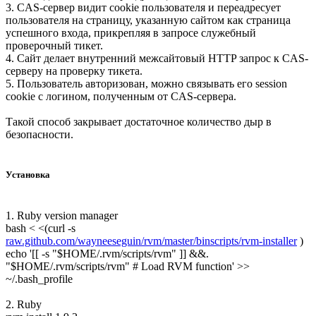
3. CAS-сервер видит cookie пользователя и переадресует
пользователя на страницу, указанную сайтом как страница
успешного входа, прикрепляя в запросе служебный
проверочный тикет.
4. Сайт делает внутренний межсайтовый HTTP запрос к CAS-
серверу на проверку тикета.
5. Пользователь авторизован, можно связывать его session
cookie с логином, полученным от CAS-сервера.
Такой способ закрывает достаточное количество дыр в
безопасности.
Установка
1. Ruby version manager
bash < <(curl -s
raw.github.com/wayneeseguin/rvm/master/binscripts/rvm-installer
)
echo '[[ -s "$HOME/.rvm/scripts/rvm" ]] &&.
"$HOME/.rvm/scripts/rvm" # Load RVM function' >>
~/.bash_profile
2. Ruby