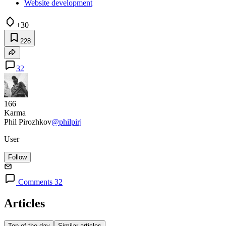
Website development
+30
228
32
166
Karma
Phil Pirozhkov
@philpirj
User
Follow
Comments 32
Articles
Top of the day
Similar articles