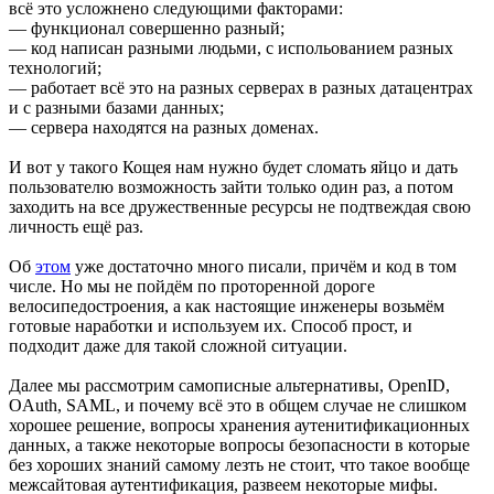
всё это усложнено следующими факторами:
— функционал совершенно разный;
— код написан разными людьми, с испольованием разных
технологий;
— работает всё это на разных серверах в разных датацентрах
и с разными базами данных;
— сервера находятся на разных доменах.
И вот у такого Кощея нам нужно будет сломать яйцо и дать
пользователю возможность зайти только один раз, а потом
заходить на все дружественные ресурсы не подтвеждая свою
личность ещё раз.
Об
этом
уже достаточно много писали, причём и код в том
числе. Но мы не пойдём по проторенной дороге
велосипедостроения, а как настоящие инженеры возьмём
готовые наработки и используем их. Способ прост, и
подходит даже для такой сложной ситуации.
Далее мы рассмотрим самописные альтернативы, OpenID,
OAuth, SAML, и почему всё это в общем случае не слишком
хорошее решение, вопросы хранения аутенитификационных
данных, а также некоторые вопросы безопасности в которые
без хороших знаний самому лезть не стоит, что такое вообще
межсайтовая аутентификация, развеем некоторые мифы.