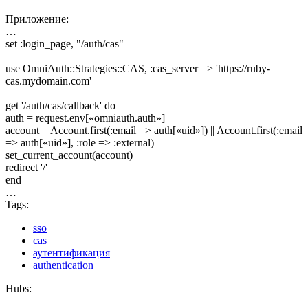
Приложение:
…
set :login_page, "/auth/cas"
use OmniAuth::Strategies::CAS, :cas_server => 'https://ruby-
cas.mydomain.com'
get '/auth/cas/callback' do
auth = request.env[«omniauth.auth»]
account = Account.first(:email => auth[«uid»]) || Account.first(:email
=> auth[«uid»], :role => :external)
set_current_account(account)
redirect '/'
end
…
Tags:
sso
cas
аутентификация
authentication
Hubs: