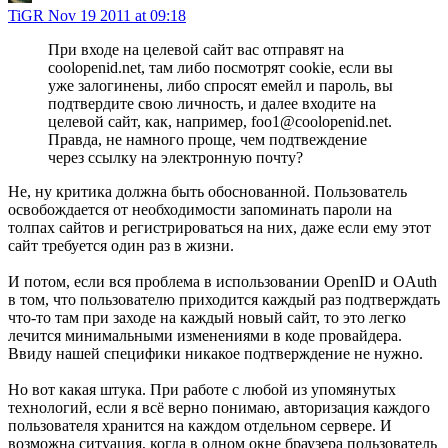
TiGR
Nov 19 2011 at 09:18
При входе на целевой сайт вас отправят на
coolopenid.net, там либо посмотрят cookie, если вы
уже залогинены, либо спросят емейл и пароль, вы
подтвердите свою личность, и далее входите на
целевой сайт, как, например, foo1@coolopenid.net.
Правда, не намного проще, чем подтвеждение
через ссылку на электронную почту?
Не, ну критика должна быть обоснованной. Пользователь
освобождается от необходимости запоминать пароли на
толпах сайтов и регистрироваться на них, даже если ему этот
сайт требуется один раз в жизни.
И потом, если вся проблема в использовании OpenID и OAuth
в том, что пользователю приходится каждый раз подтверждать
что-то там при заходе на каждый новый сайт, то это легко
лечится минимальными изменениями в коде провайдера.
Ввиду нашей специфики никакое подтверждение не нужно.
Но вот какая штука. При работе с любой из упомянутых
технологий, если я всё верно понимаю, авторизация каждого
пользователя хранится на каждом отдельном сервере. И
возможна ситуация, когда в одном окне браузера пользователь