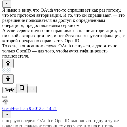
Я имею в виду, что OAuth что-то спрашивает как раз потому,
что это протокол авторизации. И то, что он спрашивает, — это
разрешение пользователя на доступ к определенным
операциям, предоставляемым сервисом.
А если сервис ничего не спрашивает в плане авторизации, то
никакой авторизации нет, и остаётся только аутентификация, с
которой прекрасно справляется OpenID.
То есть, в описанном случае OAuth не нужен, а достаточно
только OpenID — для того, чтобы аутентифицировать
пользователя.
Reply
GearHead
Jan 9 2012 at 14:21
в первую очередь OAuth и OpenID выполняют одну и ту же
роль: подтверждают стороннему ресурсу, что посетитель