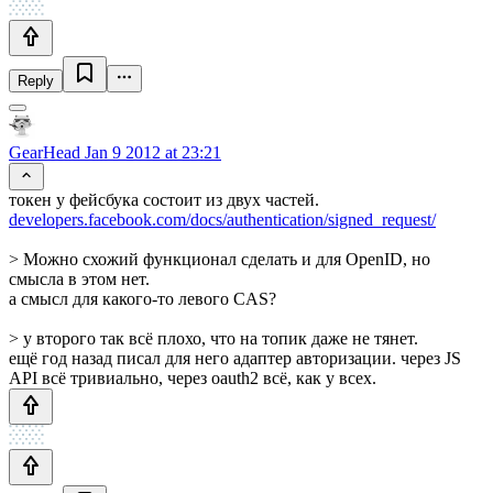
Reply
GearHead
Jan 9 2012 at 23:21
токен у фейсбука состоит из двух частей.
developers.facebook.com/docs/authentication/signed_request/
> Можно схожий функционал сделать и для OpenID, но
смысла в этом нет.
а смысл для какого-то левого CAS?
> у второго так всё плохо, что на топик даже не тянет.
ещё год назад писал для него адаптер авторизации. через JS
API всё тривиально, через oauth2 всё, как у всех.