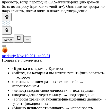
просмотр, тогда переход на CAS-аутентификацию должен
быть по запросу (при клике «войти»). Опять же не прозрачно,
надо кликать, потом опять кликать подтверждение.
Reply
merkuriy
Nov 19 2011 at 08:31
Поправьте, пожалуйста:
«
Критка
и мифы» → Критика
«cайтом, на
которым
вы хотите аутентифицироваться»
→ котором
«с
испольованием
разных технологий» →
использованием
«не
подтвеждая
свою личность» → подтверждая
«
подтвеждение
через ссылку» → подтверждение
«вопросы хранения
аутенитификационных
данных» →
аутентификационных
«Можно
испльзовать
вариант» → использовать