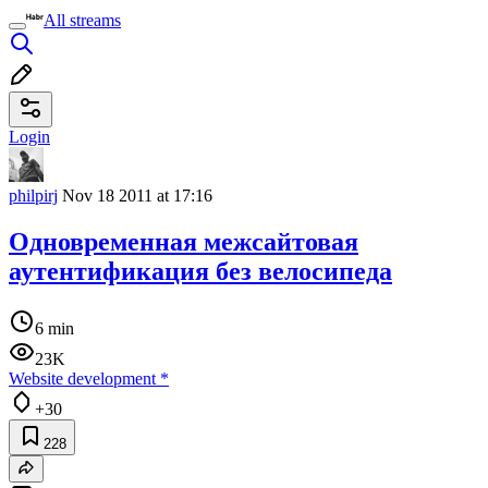
All streams
Login
philpirj
Nov 18 2011 at 17:16
Одновременная межсайтовая
аутентификация без велосипеда
6 min
23K
Website development
*
+30
228