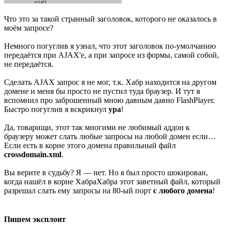
Что это за такой странный заголовок, которого не оказалось в
моём запросе?
Немного погуглив я узнал, что этот заголовок по-умолчанию
передаётся при AJAX'е, а при запросе из формы, самой собой,
не передаётся.
Сделать AJAX запрос я не мог, т.к. Хабр находится на другом
домене и меня бы просто не пустил туда браузер. И тут я
вспомнил про заброшенный мною давным давно FlashPlayer.
Быстро погуглив я вскрикнул
ура
!
Да, товарищи, этот так многими не любимый аддон к
браузеру может слать любые запросы на любой домен если…
Если есть в корне этого домена правильный файл
crossdomain.xml
.
Вы верите в судьбу? Я — нет. Но я был просто шокирован,
когда нашёл в корне ХабраХабра этот заветный файл, который
разрешал слать ему запросы на 80-ый порт
с любого домена
!
Пишем эксплоит