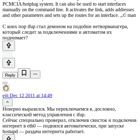
PCMCIA/hotplug system. It can also be used to start interfaces
manually on the command line. It activates the link, adds addresses
and other parameters and sets up the routes for an interface. „© man
С коих пор ifup стал демоном на подобии нетворманагера,
который следит за подключениями и автоматом их
поднимает?
Reply
eiji
Dec 12 2011 at 14:49
Неверно выразился. Мы переключаемся в, дословно,
классический метод управления с ifup.
Сейчас специально проверил, отключив свисток и подключив
интернет в eth0 — поднялся автоматически, при запуске
hostapd — раздача интернета работает.