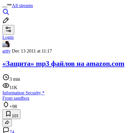
All streams
Login
artty
Dec 13 2011 at 11:17
«Защита» mp3 файлов на amazon.com
3 min
11K
Information Security
*
From sandbox
+98
103
74