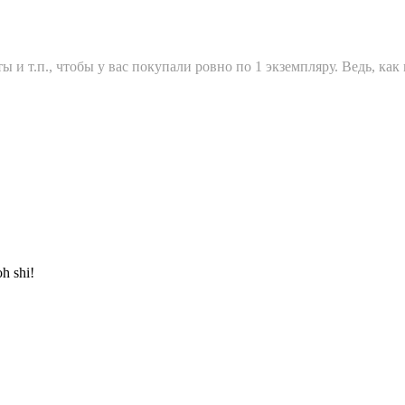
ы и т.п., чтобы у вас покупали ровно по 1 экземпляру. Ведь, как
h shi!