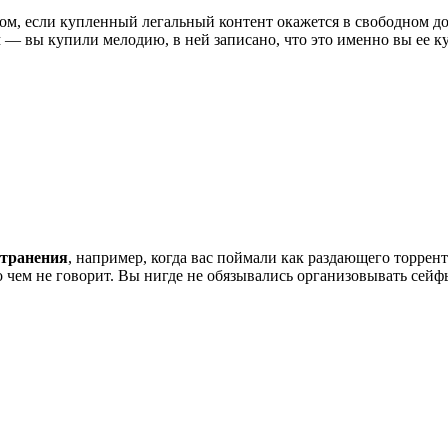
гром, если купленный легальный контент окажется в свободном д
м — вы купили мелодию, в ней записано, что это именно вы ее к
странения
, например, когда вас поймали как раздающего торрен
о чем не говорит. Вы нигде не обязывались организовывать сейф