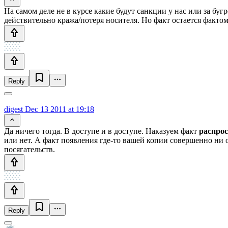
На самом деле не в курсе какие будут санкции у нас или за бу
действительно кража/потеря носителя. Но факт остается факто
Reply
digest
Dec 13 2011 at 19:18
Да ничего тогда. В доступе и в доступе. Наказуем факт
распро
или нет. А факт появления где-то вашей копии совершенно ни 
посягательств.
Reply