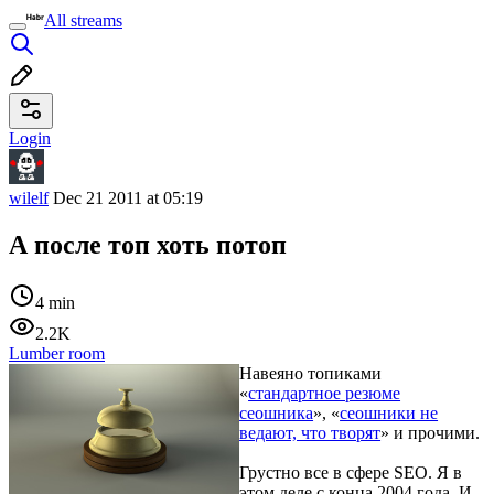
All streams
Login
wilelf
Dec 21 2011 at 05:19
А после топ хоть потоп
4 min
2.2K
Lumber room
Навеяно топиками
«
стандартное резюме
сеошника
», «
сеошники не
ведают, что творят
» и прочими.
Грустно все в сфере SEO. Я в
этом деле с конца 2004 года. И