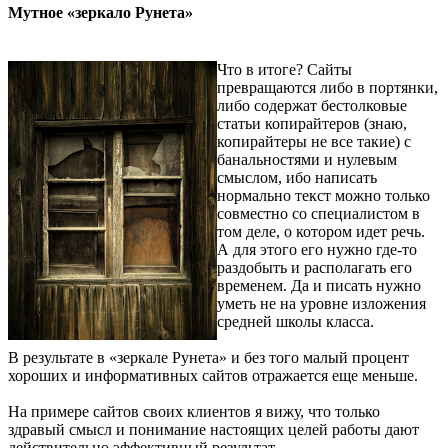
Мутное «зеркало Рунета»
Что в итоге? Сайты
превращаются либо в портянки,
либо содержат бестолковые
статьи копирайтеров (знаю,
копирайтеры не все такие) с
банальностями и нулевым
смыслом, ибо написать
нормально текст можно только
совместно со специалистом в
том деле, о котором идет речь.
А для этого его нужно где-то
раздобыть и располагать его
временем. Да и писать нужно
уметь не на уровне изложения
средней школы класса.
В результате в «зеркале Рунета» и без того малый процент
хороших и информативных сайтов отражается еще меньше.
На примере сайтов своих клиентов я вижу, что только
здравый смысл и понимание настоящих целей работы дают
действительно эффективный результат.