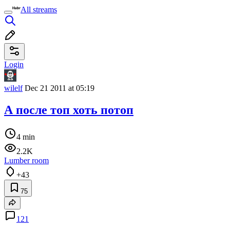
All streams
Login
wilelf
Dec 21 2011 at 05:19
А после топ хоть потоп
4 min
2.2K
Lumber room
+43
75
121