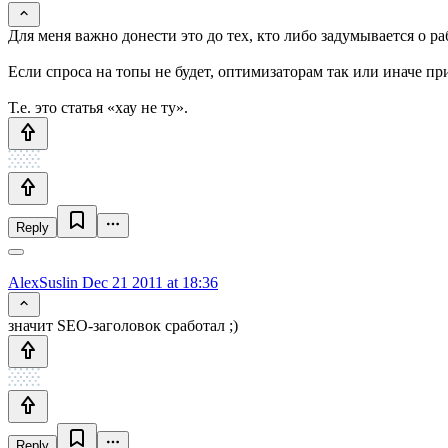
Для меня важно донести это до тех, кто либо задумывается о р
Если спроса на топы не будет, оптимизаторам так или иначе при
Т.е. это статья «хау не ту».
Reply
AlexSuslin
Dec 21 2011 at 18:36
значит SEO-заголовок сработал ;)
Reply