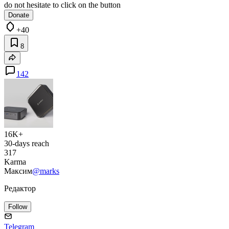
do not hesitate to click on the button
Donate
+40
8
142
16K+
30-days reach
317
Karma
Максим
@marks
Редактор
Follow
Telegram