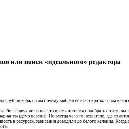
hon или поиск «идеального» редактора
ля python кода, о том почему выбрал emacs и кратко о том как я 
же более двух лет и все это время пытался подобрать оптимальны
е варианты (демо версии). Но всегда чего то нехватало, где то авт
ивость в ресурсах, зависания доводили до белого каления. Когда
оте.