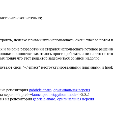
настроить окончательно;
роить, нелегко привыкнуть использовать, очень тяжело потом и
к и многие разработчики старался использовать готовое решение
 рюшики и кнопочки захотелось просто работать и ни на что не от
емя понял что этот редактор задержиться со мной надолго.
увают свой "~/.emacs" неструктуированными плагинами и hook'
я из репозитория
gabrielelanaro
,
оригинальная версия
а версия <a рref=«
launchpad.net/python-mode
»>6.0.2
рсия из репозитория
gabrielelanaro
,
оригинальная версия