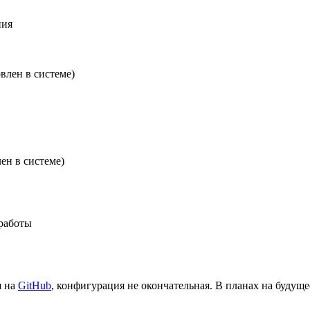
ния
овлен в системе)
лен в системе)
 работы
я на
GitHub
, конфигурация не окончательная. В планах на будущ