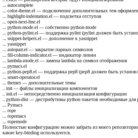
... autocomplete
... color-theme.el — подключение дополнительных тем оформле
... highlight-indentation.el — подсветка отступов
... open-next-line.el
... python-mode.el — собственно python-mode
... python-pylint.el — поддержка pylint (pylint должен быть устан
... snippet-helpers.el — дополнение к yasnippet
... yasnippet
... autopair.el — закрытие парных символов
... fill-column-indicator.el — индикатор линии
... lambda-mode.el — замена lambda на символ отображения
... pymacs.el
... python-pep8.el — поддержка pep8 (pep8 должен быть установ
... smart-operator.el
... themes — дополнительные темы
.. init — файлы инициализации компонентов
.. init.el — непосредственно инициализация конфигурации
.. python-dist — дистрибутивы python пакетов необходимые для
... Pymacs
... rope
... ropemacs
... ropemode
Полностью конфигурацию можно забрать из моего репозитори
какие key-binding используются.