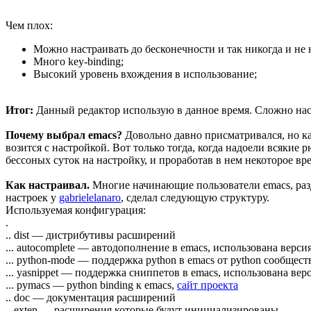
Чем плох:
Можно настраивать до бесконечности и так никогда и не 
Много key-binding;
Высокий уровень вхождения в использование;
Итог:
Данный редактор использую в данное время. Сложно наст
Почему выбрал emacs?
Довольно давно присматривался, но ка
возится с настройкой. Вот только тогда, когда надоели всякие
бессоных суток на настройку, и проработав в нем некоторое вр
Как настраивал.
Многие начинающие пользователи emacs, разд
настроек у
gabrielelanaro
, сделал следующую структуру.
Используемая конфигурация:
.
.. dist — дистрибутивы расширений
... autocomplete — автодополнение в emacs, использована верси
... python-mode — поддержка python в emacs от python сообществ
... yasnippet — поддержка сниппетов в emacs, использована ве
... pymacs — python binding к emacs,
сайт проекта
.. doc — документация расширений
.. exten — расширения которые будут инициализированы