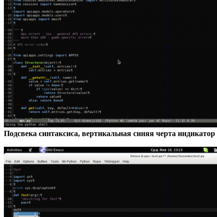
Подсвека синтаксиса, вертикальная синяя черта индикатор