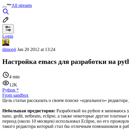
All streams
Login
dimonji
Jan 20 2012 at 13:24
Настройка emacs для разработки на pyt
4 min
12K
Python
*
From sandbox
Цель статьи рассказать о своем поиске «идеального» редактора д
Небольшая предистория:
Разработкой на python я занимаюсь у
nano, gedit, netbeans, eclipse, а также некоторые другие платны
период (около 10 месяцев) использовал Eclipse, но его прожорл
такого редактора который стал бы отличным помошником в раб