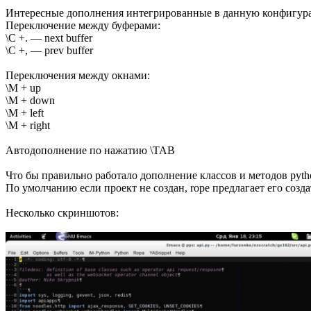
Интересные дополнения интегрированные в данную конфигур
Переключение между буферами:
\С +. — next buffer
\C +, — prev buffer
Переключения между окнами:
\M + up
\M + down
\M + left
\M + right
Автодополнение по нажатию \TAB
Что бы правильно работало дополнение классов и методов pyth
По умолчанию если проект не создан, rope предлагает его созда
Несколько скриншотов: