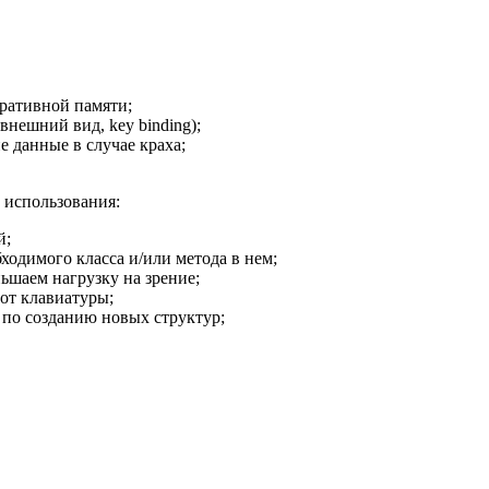
еративной памяти;
нешний вид, key binding);
 данные в случае краха;
 использования:
й;
одимого класса и/или метода в нем;
ьшаем нагрузку на зрение;
от клавиатуры;
по созданию новых структур;