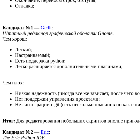
Окончание, переносы строк, отступы;
Отладка;
Кандидат №1
—
Gedit
:
Штатный редактор графической оболочки Gnome.
Чем хорош:
Легкий;
Настраиваемый;
Есть поддержка python;
Легко расширяется дополнительными плагинами;
Чем плох:
Низкая надежность (иногда все же зависает, после чего 
Нет поддержки управления проектами;
Нет интеграции с git (есть несколько плагинов но как с н
Итог:
Для редактирования небольших скриптов вполне пригоде
Кандидат №2
—
Eric
:
The Eric Python IDE