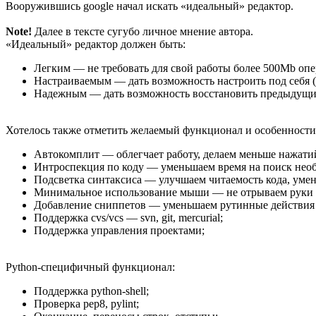
Вооружившись google начал искать «идеальный» редактор.
Note!
Далее в тексте сугубо личное мнение автора.
«Идеальный» редактор должен быть:
Легким — не требовать для свой работы более 500Mb оп
Настраиваемым — дать возможность настроить под себя (в
Надежным — дать возможность восстановить предыдущие
Хотелось также отметить желаемый функционал и особенности
Автокомплит — облегчает работу, делаем меньше нажати
Интроспекция по коду — уменьшаем время на поиск необх
Подсветка синтаксиса — улучшаем читаемость кода, умен
Минимальное использование мыши — не отрываем руки 
Добавление сниппетов — уменьшаем рутинные действия 
Поддержка cvs/vcs — svn, git, mercurial;
Поддержка управления проектами;
Python-специфичный функционал:
Поддержка python-shell;
Проверка pep8, pylint;