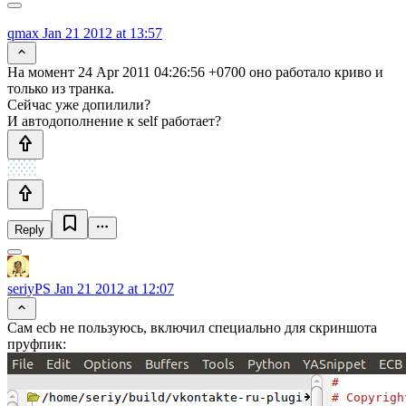
qmax
Jan 21 2012 at 13:57
На момент 24 Apr 2011 04:26:56 +0700 оно работало криво и
только из транка.
Сейчас уже допилили?
И автодополнение к self работает?
Reply
seriyPS
Jan 21 2012 at 12:07
Сам ecb не пользуюсь, включил специально для скриншота
пруфпик: