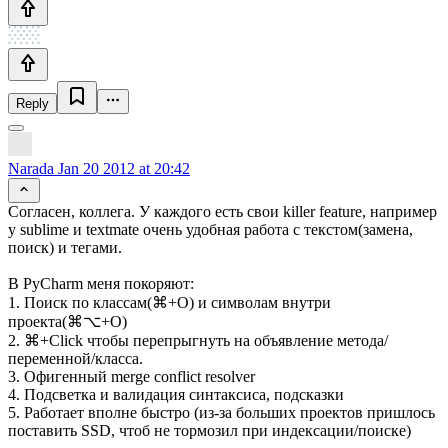
Reply
Narada
Jan 20 2012 at 20:42
Согласен, коллега. У каждого есть свои killer feature, например
у sublime и textmate очень удобная работа с текстом(замена,
поиск) и тегами.
В PyCharm меня покоряют:
1. Поиск по классам(⌘+O) и символам внутри
проекта(⌘⌥+O)
2. ⌘+Click чтобы перепрыгнуть на объявление метода/
переменной/класса.
3. Офигенный merge conflict resolver
4. Подсветка и валидация синтаксиса, подсказки
5. Работает вполне быстро (из-за больших проектов пришлось
поставить SSD, чтоб не тормозил при индексации/поиске)