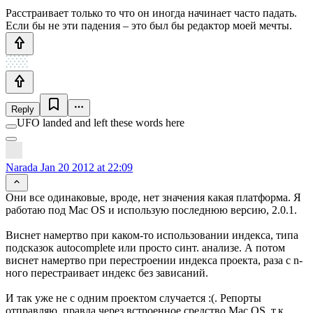
Расстраивает только то что он иногда начинает часто падать.
Если бы не эти падения – это был бы редактор моей мечты.
Reply
UFO landed and left these words here
Narada
Jan 20 2012 at 22:09
Они все одинаковые, вроде, нет значения какая платформа. Я
работаю под Mac OS и использую последнюю версию, 2.0.1.
Виснет намертво при каком-то использовании индекса, типа
подсказок autocomplete или просто синт. анализе. А потом
виснет намертво при перестроении индекса проекта, раза с n-
ного перестраивает индекс без зависаний.
И так уже не с одним проектом случается :(. Репорты
отправляю, правда через встроенное средство Mac OS, т.к.