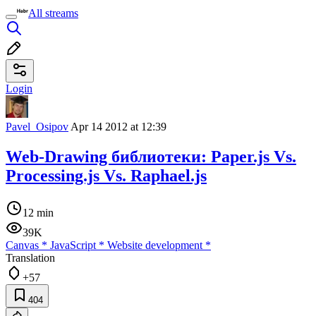
All streams
Login
Pavel_Osipov
Apr 14 2012 at 12:39
Web-Drawing библиотеки: Paper.js Vs.
Processing.js Vs. Raphael.js
12 min
39K
Canvas
*
JavaScript
*
Website development
*
Translation
+57
404