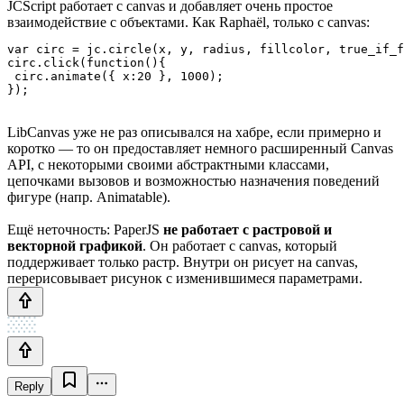
JCScript работает с canvas и добавляет очень простое
взаимодействие с объектами. Как Raphaёl, только с canvas:
var circ = jc.circle(x, y, radius, fillcolor, true_if_f
circ.click(function(){

 circ.animate({ x:20 }, 1000);

});
LibCanvas уже не раз описывался на хабре, если примерно и
коротко — то он предоставляет немного расширенный Canvas
API, с некоторыми своими абстрактными классами,
цепочками вызовов и возможностью назначения поведений
фигуре (напр. Animatable).
Ещё неточность: PaperJS
не работает с растровой и
векторной графикой
. Он работает с canvas, который
поддерживает только растр. Внутри он рисует на canvas,
перерисовывает рисунок с изменившимеся параметрами.
Reply