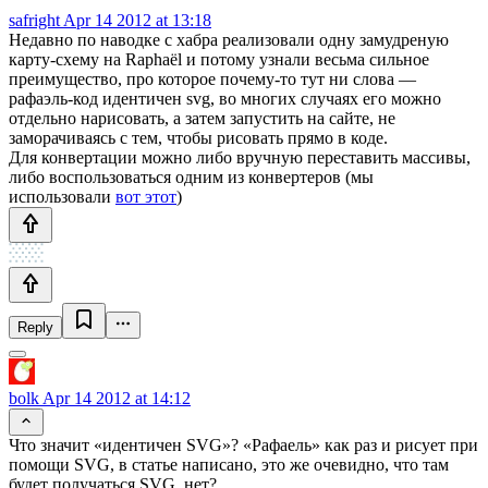
safright
Apr 14 2012 at 13:18
Недавно по наводке с хабра реализовали одну замудреную
карту-схему на Raphaël и потому узнали весьма сильное
преимущество, про которое почему-то тут ни слова —
рафаэль-код идентичен svg, во многих случаях его можно
отдельно нарисовать, а затем запустить на сайте, не
заморачиваясь с тем, чтобы рисовать прямо в коде.
Для конвертации можно либо вручную переставить массивы,
либо воспользоваться одним из конвертеров (мы
использовали
вот этот
)
Reply
bolk
Apr 14 2012 at 14:12
Что значит «идентичен SVG»? «Рафаель» как раз и рисует при
помощи SVG, в статье написано, это же очевидно, что там
будет получаться SVG, нет?