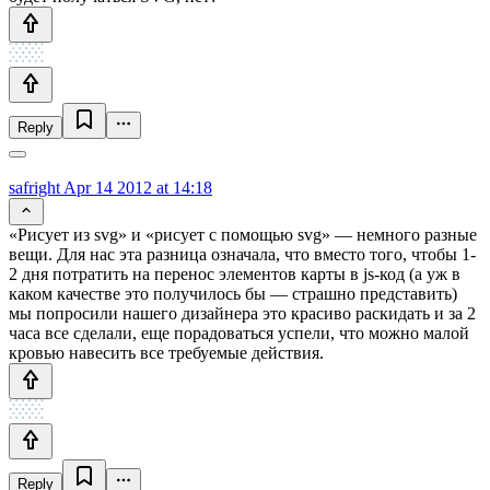
Reply
safright
Apr 14 2012 at 14:18
«Рисует из svg» и «рисует с помощью svg» — немного разные
вещи. Для нас эта разница означала, что вместо того, чтобы 1-
2 дня потратить на перенос элементов карты в js-код (а уж в
каком качестве это получилось бы — страшно представить)
мы попросили нашего дизайнера это красиво раскидать и за 2
часа все сделали, еще порадоваться успели, что можно малой
кровью навесить все требуемые действия.
Reply