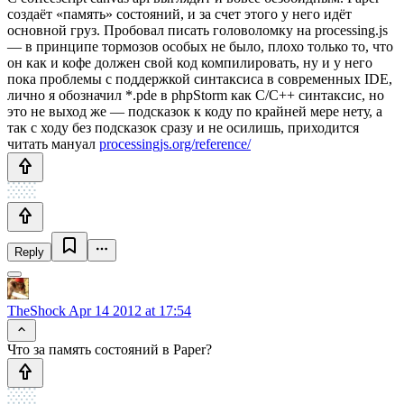
создаёт «память» состояний, и за счет этого у него идёт
основной груз. Пробовал писать головоломку на processing.js
— в принципе тормозов особых не было, плохо только то, что
он как и кофе должен свой код компилировать, ну и у него
пока проблемы с поддержкой синтаксиса в современных IDE,
лично я обозначил *.pde в phpStorm как C/C++ синтаксис, но
это не выход же — подсказок к коду по крайней мере нету, а
так с ходу без подсказок сразу и не осилишь, приходится
читать мануал
processingjs.org/reference/
Reply
TheShock
Apr 14 2012 at 17:54
Что за память состояний в Paper?