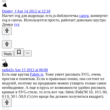
Dmitry_f
Apr 14 2012 at 22:18
Насчет svg для андроида: есть js-библиотечка
canvg
, конвертит
svg в canvas. Используется просто, работает довольно шустро.
Демки
тут
.
Reply
radist2s
Apr 15 2012 at 06:00
Есть еще крутая
Fabric.js
. Тоже умеет рисовать SVG, очень
простая и понятная. Если я правильно понял, она состоит из
модулей, поэтому на продакшен можно утащить только самое
необходимое. А еще я прусь от возможности удобно рисовать
кривые в SVG-стиле, то есть вот так: fabric.Path('M 10, 10 L 60,
0 l 0, 50 l -50,0 z') (это вроде бы должен получиться квадрат).