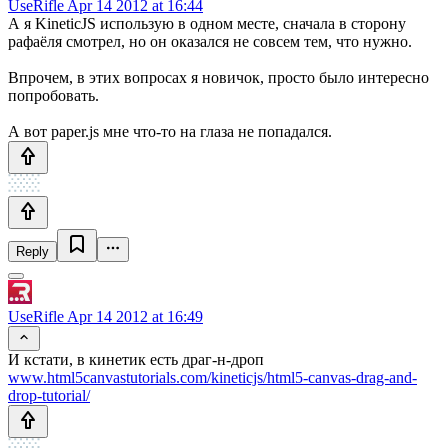
UseRifle
Apr 14 2012 at 16:44
А я KineticJS использую в одном месте, сначала в сторону
рафаёля смотрел, но он оказался не совсем тем, что нужно.
Впрочем, в этих вопросах я новичок, просто было интересно
попробовать.
А вот paper.js мне что-то на глаза не попадался.
Reply
UseRifle
Apr 14 2012 at 16:49
И кстати, в кинетик есть драг-н-дроп
www.html5canvastutorials.com/kineticjs/html5-canvas-drag-and-
drop-tutorial/