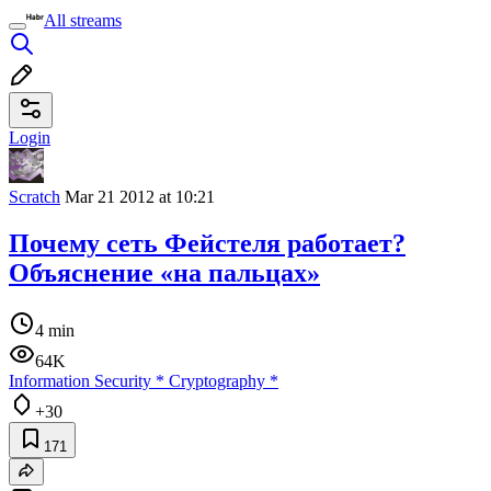
All streams
Login
Scratch
Mar 21 2012 at 10:21
Почему сеть Фейстеля работает?
Объяснение «на пальцах»
4 min
64K
Information Security
*
Cryptography
*
+30
171