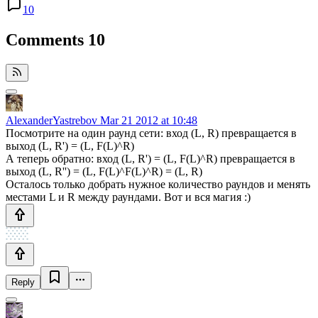
10
Comments
10
AlexanderYastrebov
Mar 21 2012 at 10:48
Посмотрите на один раунд сети: вход (L, R) превращается в
выход (L, R') = (L, F(L)^R)
А теперь обратно: вход (L, R') = (L, F(L)^R) превращается в
выход (L, R'') = (L, F(L)^F(L)^R) = (L, R)
Осталось только добрать нужное количество раундов и менять
местами L и R между раундами. Вот и вся магия :)
Reply