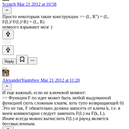
Scratch
Mar 21 2012 at 10:58
Просто некоторым такие конструкции >> (L, R'') = (L,
F(L)^F(L)^R) = (L, R)
немного взрывают мозг )
Reply
AlexanderYastrebov
Mar 21 2012 at 11:20
И еще важный, если не ключевой момент:
>> Функция F по идее может быть любой выдуманной
функцией (хоть сложным хэшем, хоть тупо возвращающей 0)
Это не так, F обязательно должна зависеть от ключа k, т.е. в
моем комментарии следует заменить F(L) на F(k, L).
Иначе всегда можно вычислить F(L) и раунд является
бессмысленным.